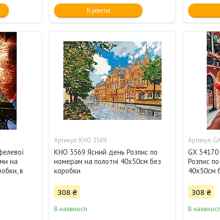
Купити
KHO 3569
GX
фелевої
KHO 3569 Ясний день Розпис по
GX 34170
ми на
номерам на полотні 40х50см без
Розпис по
обки, в
коробки
40х50см б
308 ₴
308 ₴
В наявності
В наявност