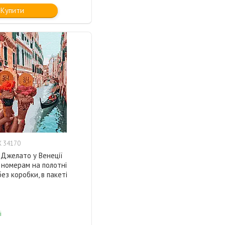
Купити
 34170
 Джелато у Венеції
 номерам на полотні
ез коробки, в пакеті
і