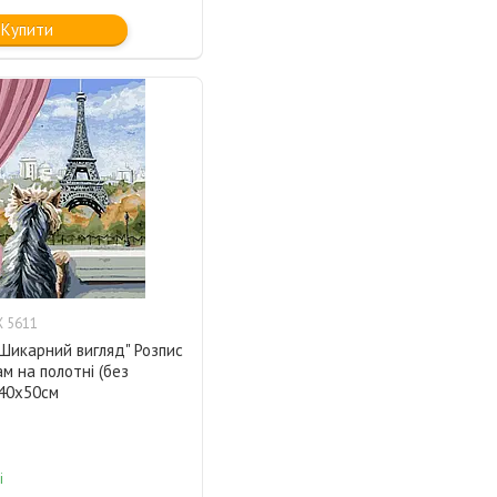
Купити
 5611
Шикарний вигляд" Розпис
м на полотні (без
 40х50см
і