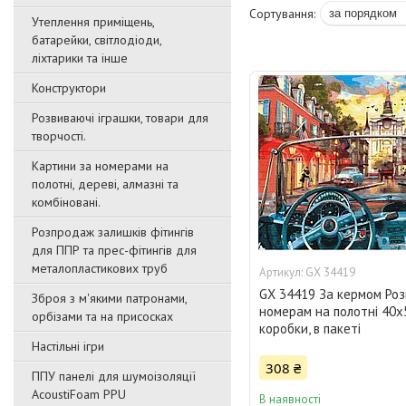
Утеплення приміщень,
батарейки, світлодіоди,
ліхтарики та інше
Конструктори
Розвиваючі іграшки, товари для
творчості.
Картини за номерами на
полотні, дереві, алмазні та
комбіновані.
Розпродаж залишків фітингів
для ППР та прес-фітингів для
металопластикових труб
GX 34419
GX 34419 За кермом Роз
Зброя з м'якими патронами,
номерам на полотні 40х
орбізами та на присосках
коробки, в пакеті
Настільні ігри
308 ₴
ППУ панелі для шумоізоляції
AcoustiFoam PPU
В наявності