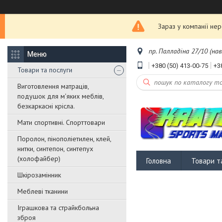
Зараз у компанії не
пр. Палладіна 27/10 (нав
+380 (50) 413-00-75
+3
Товари та послуги
Виготовлення матраців,
подушок для м'яких меблів,
безкаркасні крісла.
Мати спортивні. Спорттовари
Поролон, пінополіетилен, клей,
нитки, синтепон, синтепух
(холофайбер)
Головна
Товари т
Шкірозамінник
Меблеві тканини
Іграшкова та страйкбольна
зброя