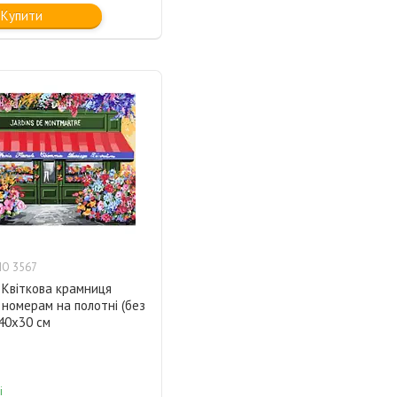
Купити
O 3567
 Квіткова крамниця
 номерам на полотні (без
40x30 см
і