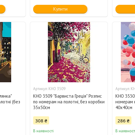
Купити
KHO 3509
KH
лянка"
KHO 3509 "Барвиста Греція" Розпис
KHO 3530 
лотні (без
по номерам на полотні, без коробки
номерам н
35х50см
40х40см
308 ₴
286 ₴
В наявності
В наявност