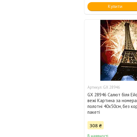
Купити
GX 28946
GX 28946 Салют біля Ей
вежі Картина за номера
полотні 40х50см, без кор
пакеті
308 ₴
В наявності