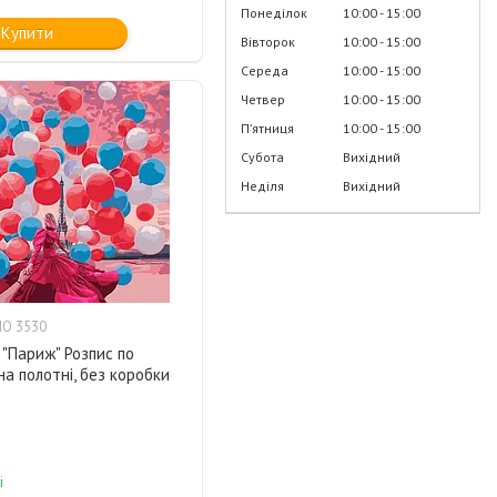
Понеділок
10:00
15:00
Купити
Вівторок
10:00
15:00
Середа
10:00
15:00
Четвер
10:00
15:00
Пʼятниця
10:00
15:00
Субота
Вихідний
Неділя
Вихідний
O 3530
"Париж" Розпис по
а полотні, без коробки
і