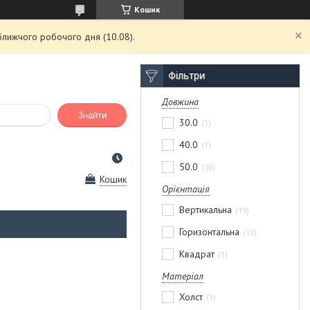
Кошик
ближчого робочого дня (10.08).
Фільтри
Довжина
Знайти
30.0
1
40.0
1
50.0
30
Кошик
Орієнтація
Вертикальна
19
Горизонтальна
12
Квадрат
1
Матеріал
Холст
1