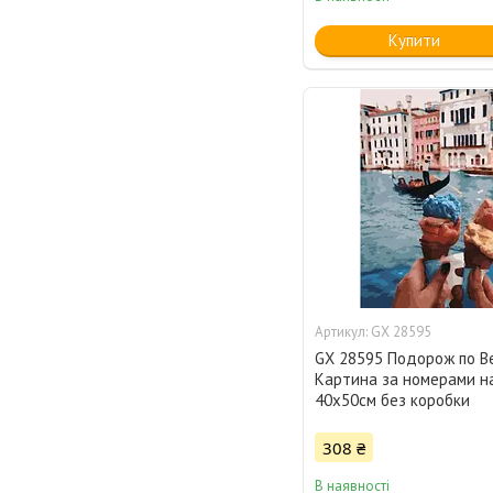
Купити
GX 28595
GX 28595 Подорож по Ве
Картина за номерами на
40х50см без коробки
308 ₴
В наявності