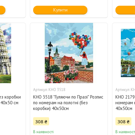
Купити
KHO 3518
KH
ез коробки
KHO 3518 "Гуляючи по Празі" Розпис
KHO 2179 
 40х50 см
по номерам на полотні (без
номерам н
коробки) 40х50см
40х50см
308 ₴
308 ₴
В наявності
В наявност