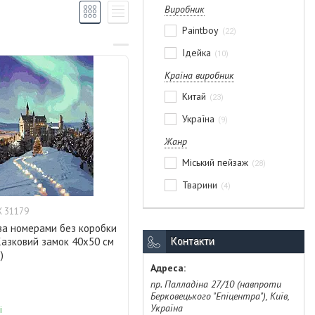
Виробник
Paintboy
22
Ідейка
10
Країна виробник
Китай
23
Україна
9
Жанр
Міський пейзаж
28
Тварини
4
 31179
за номерами без коробки
Казковий замок 40х50 см
Контакти
)
пр. Палладіна 27/10 (навпроти
Берковецького "Епіцентра"), Київ,
Україна
і