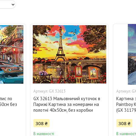
GX 32613
GX
пис по
GX 32613 Мальовничий куточок в
Картина 
50см без
Парижі Картина за номерами на
Paintboy 
полотні 40х50см, без коробки
(GX 31179
308 ₴
308 ₴
В наявності
В наявност