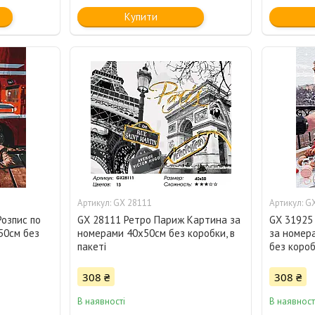
Купити
GX 28111
GХ
озпис по
GX 28111 Ретро Париж Картина за
GХ 31925
50см без
номерами 40х50см без коробки, в
за номера
пакеті
без короб
308 ₴
308 ₴
В наявності
В наявност