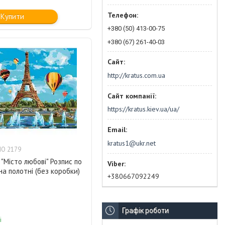
Купити
+380 (50) 413-00-75
+380 (67) 261-40-03
http://kratus.com.ua
https://kratus.kiev.ua/ua/
kratus1@ukr.net
O 2179
"Місто любові" Розпис по
а полотні (без коробки)
+380667092249
Графік роботи
і