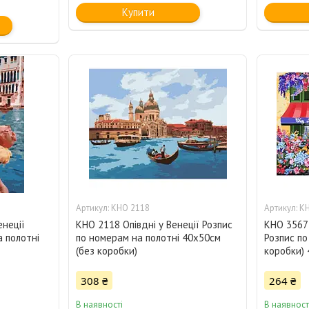
Купити
KHO 2118
KH
неції
KHO 2118 Опівдні у Венеції Розпис
KHO 3567
 полотні
по номерам на полотні 40х50см
Розпис по
(без коробки)
коробки) 
308 ₴
264 ₴
В наявності
В наявност