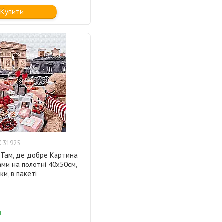
Купити
 31925
 Там, де добре Картина
ми на полотні 40х50см,
ки, в пакеті
і