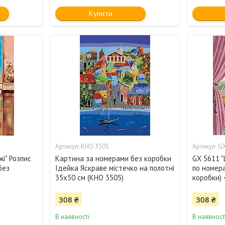
Купити
KHO 3505
GX
і" Розпис
Картина за номерами без коробки
GX 5611 "
без
Ідейка Яскраве містечко на полотні
по номера
35х50 см (KHO 3505)
коробки)
308 ₴
308 ₴
В наявності
В наявност