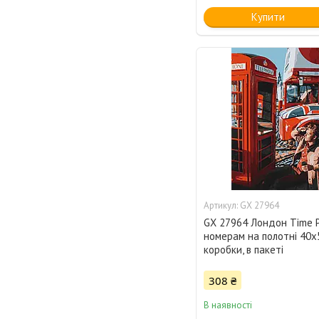
Купити
GX 27964
GX 27964 Лондон Time Р
номерам на полотні 40х
коробки, в пакеті
308 ₴
В наявності