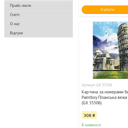
Прайс-листи
Купити
Статті
О нас
Відгуки
GX 35506
Картина за номерами б
Paintboy Пізанська вежа
(GX 35506)
308 ₴
В наявності