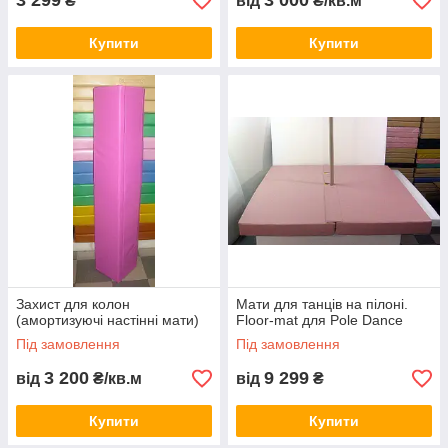
3 299
3 000
₴
від
₴/кв.м
Купити
Купити
Захист для колон
Мати для танців на пілоні.
(амортизуючі настінні мати)
Floor-mat для Pole Dance
Під замовлення
Під замовлення
3 200
9 299
від
₴/кв.м
від
₴
Купити
Купити