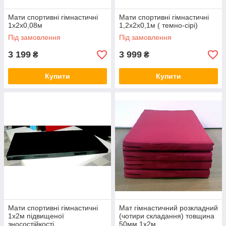
Мати спортивні гімнастичні
Мати спортивні гімнастичні
1х2х0,08м
1,2х2х0,1м ( темно-сірі)
Під замовлення
Під замовлення
3 199
3 999
₴
₴
Купити
Купити
Мати спортивні гімнастичні
Мат гімнастичний розкладний
1х2м підвищеної
(чотири складання) товщина
зносостійкості.
50мм 1х2м