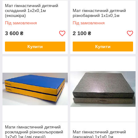
Мат гімнастичний дитячий
складаний 1х2х0,1м
Мат гімнастичний дитячий
(екошкіра)
різнобарвний 1х1х0,1м
Під замовлення
Під замовлення
3 600
2 100
₴
₴
Купити
Купити
Мати гімнастичний дитячий
розкладний різнокольоровий
Мат гімнастичний дитячий
1х2х0,1м (дві секції)
(екошкіра) 1х1х0,1м