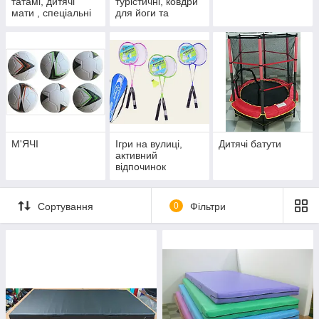
татамі, дитячі
турістичні, ковдри
мати , спеціальні
для йоги та
мати.
фітнесу
М'ЯЧІ
Ігри на вулиці,
Дитячі батути
активний
відпочинок
Сортування
0
Фільтри