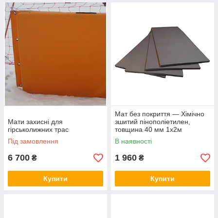
Мат без покриття — Хімічно
Мати захисні для
зшитий пінополіетилен,
гірськолижних трас
товщина 40 мм 1х2м
Під замовлення
В наявності
6 700
1 960
₴
₴
Купити
Купити