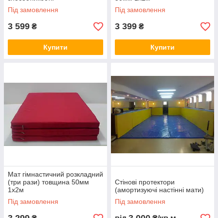
Під замовлення
Під замовлення
3 599
3 399
₴
₴
Купити
Купити
Мат гімнастичний розкладний
(три рази) товщина 50мм
Стінові протектори
1х2м
(амортизуючі настінні мати)
Під замовлення
Під замовлення