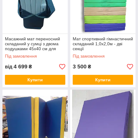
Масажний мат переносний
Мат спортивний гімнастичний
складаний у сумці з двома
складаний 1,0х2,0м - дві
подушками 45х40 см для
секції
масажиста 1х2х0,04м (ММ
Під замовлення
Під замовлення
100х200х40)
4 699
3 500
від
₴
₴
Купити
Купити