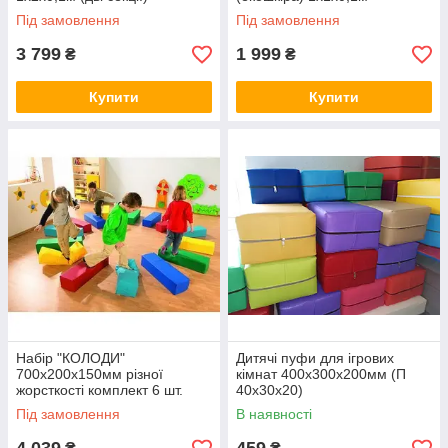
Під замовлення
Під замовлення
3 799
1 999
₴
₴
Купити
Купити
Набір "КОЛОДИ"
Дитячі пуфи для ігрових
700х200х150мм різної
кімнат 400х300х200мм (П
жорсткості комплект 6 шт.
40х30х20)
Під замовлення
В наявності