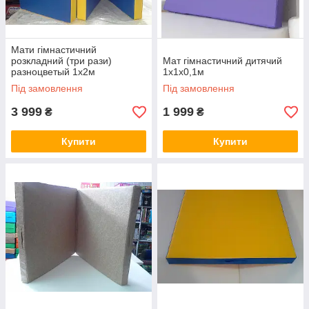
Мати гімнастичний
розкладний (три рази)
Мат гімнастичний дитячий
разноцветый 1х2м
1х1х0,1м
Під замовлення
Під замовлення
3 999
1 999
₴
₴
Купити
Купити