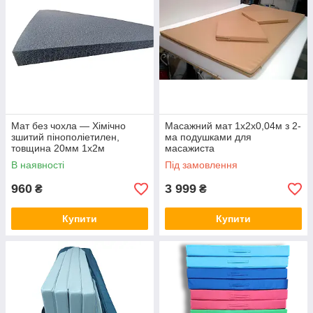
Мат без чохла — Хімічно
Масажний мат 1х2х0,04м з 2-
зшитий пінополіетилен,
ма подушками для
товщина 20мм 1х2м
масажиста
В наявності
Під замовлення
960
3 999
₴
₴
Купити
Купити