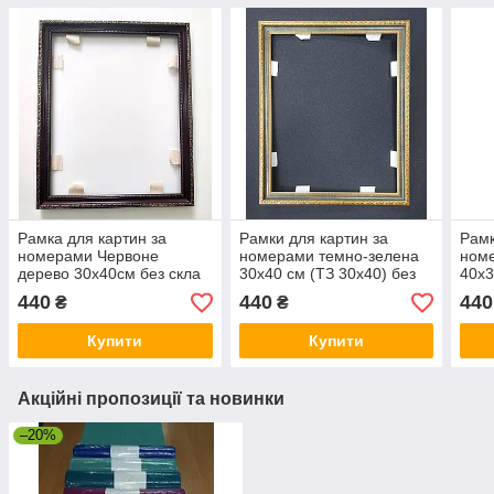
Рамка для картин за
Рамки для картин за
Рамк
номерами Червоне
номерами темно-зелена
ном
дерево 30х40см без скла
30х40 см (ТЗ 30x40) без
40x3
(КД 30x40)
скла
скла
440
440
440
₴
₴
Купити
Купити
Акційні пропозиції та новинки
–20%