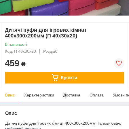
Дитячі пуфи для ігрових кімнат
400х300х200мм (П 40х30х20)
В наявності
Код: П 40х30х20
Роздріб
459
₴
Купити
Опис
Характеристики
Доставка
Оплата
Умови п
Опис
Дитячі пуфи для ігрових кімнат 400х300х200мм Наповнювач:
меблевий поролон
.