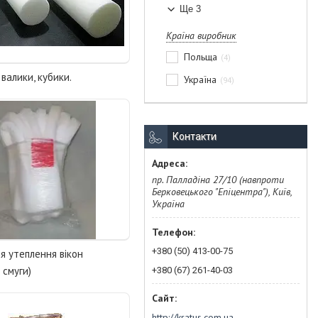
Ще 3
Країна виробник
Польща
4
валики, кубики.
Україна
94
Контакти
пр. Палладіна 27/10 (навпроти
Берковецького "Епіцентра"), Київ,
Україна
+380 (50) 413-00-75
я утеплення вікон
 смуги)
+380 (67) 261-40-03
http://kratus.com.ua