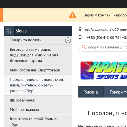
Зараз у компанії неробо
пр. Палладіна 27/10 (нав
+380 (50) 413-00-75
+3
Товари та послуги
Виготовлення матраців,
подушок для м'яких меблів,
безкаркасні крісла.
Мати спортивні. Спорттовари
Поролон, пінополіетилен, клей,
нитки, синтепон, синтепух
(холофайбер)
Головна
Товари т
Шкірозамінник
Меблеві тканини
Поролон, піно
Іграшкова та страйкбольна
зброя
Мебельный поролон листово