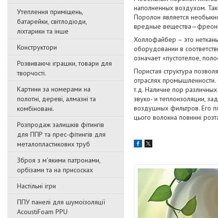
наполненных воздухом. Так
Утеплення приміщень,
Поролон является необыкно
батарейки, світлодіоди,
вредные вещества—фреоны)
ліхтарики та інше
Холлофайбер – это нетканы
Конструктори
оборудовании в соответств
означает «пустотелое, поло
Розвиваючі іграшки, товари для
Пористая структура позволя
творчості.
отраслях промышленности. 
Картини за номерами на
т.д. Наличие пор различных
полотні, дереві, алмазні та
звуко- и теплоизоляции, за
воздушных фильтров. Его п
комбіновані.
цього волокна повинні розт
Розпродаж залишків фітингів
для ППР та прес-фітингів для
металопластикових труб
Зброя з м'якими патронами,
орбізами та на присосках
Настільні ігри
ППУ панелі для шумоізоляції
AcoustiFoam PPU