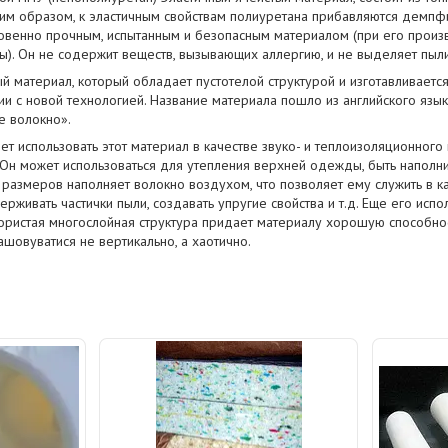
им образом, к эластичным свойствам полиуретана прибавляются демпф
венно прочным, испытанным и безопасным материалом (при его произв
. Он не содержит веществ, вызывающих аллергию, и не выделяет пыли
й материал, который обладает пустотелой структурой и изготавливаетс
ии с новой технологией. Название материала пошло из английского яз
е волокно».
ет использовать этот материал в качестве звуко- и теплоизоляционного
Он может использоваться для утепления верхней одежды, быть наполн
 размеров наполняет волокно воздухом, что позволяет ему служить в к
держивать частички пыли, создавать упругие свойства и т.д. Еще его исп
ористая многослойная структура придает материалу хорошую способнос
ашовуватися не вертикально, а хаотично.