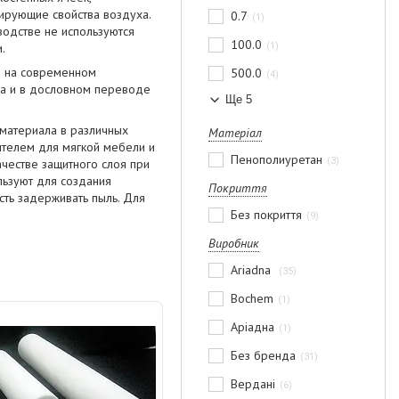
ирующие свойства воздуха.
0.7
1
одстве не используются
100.0
1
.
я на современном
500.0
4
ыка и в дословном переводе
Ще 5
 материала в различных
Матеріал
ителем для мягкой мебели и
Пенополиуретан
3
ачестве защитного слоя при
ользуют для создания
Покриття
ть задерживать пыль. Для
Без покриття
9
Виробник
Ariadna
35
Bochem
1
Аріадна
1
Без бренда
31
Вердані
6