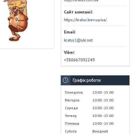
https://kratus.kiev.ua/ua/
kratus1@ukr.net
+380667092249
Графік роботи
Понеділок
10:00
15:00
Вівторок
10:00
15:00
Середа
10:00
15:00
Четвер
10:00
15:00
Пʼятниця
10:00
15:00
Субота
Вихідний