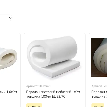
100mm 1
2
вий 1,6х2м
Поролон листовий меблевий 1х2м
Поролон 
0
товщина 100мм EL 22/40
товщина 
1 760 ₴
350 ₴