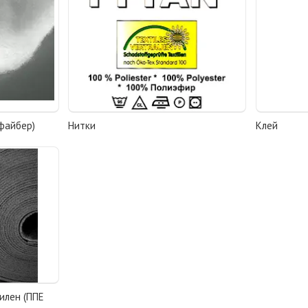
офайбер)
Нитки
Клей
тилен (ППЕ