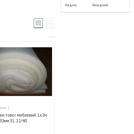
Неділя
Вихідний
0mm 1
листової меблевий 1х2м
20мм EL 22/40