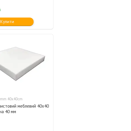
і
Купити
0mm 40x40cm
листовий меблевий 40х40
на 40 мм