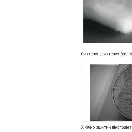
Синтепон, синтепух (хол
Хімічно зшитий пінополіе