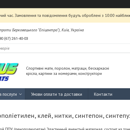
чий час. Замовлення та повідомлення будуть оброблені з 10:00 найближ
проти Берковецького "Епіцентра"), Київ, Україна
80 (67) 261-40-03
Спортивні мати, поролон, матраци, бескаркасні
крісла, картини за номерами, конструктори
а послуги
Умови оплати та доставки
Контакти
поліетилен, клей, нитки, синтепон, синтепу
й ППУ (пенополиуретан) Эластичный ячеистый материал, состоит из тон