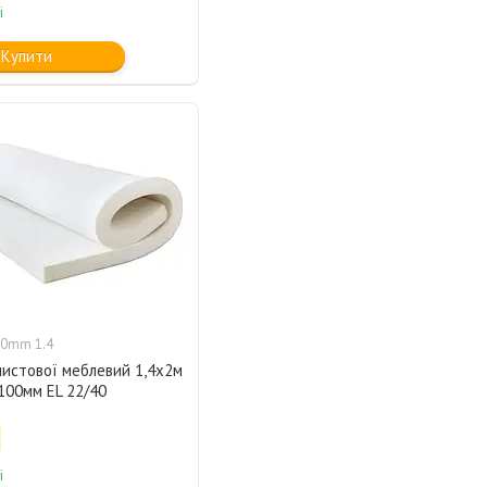
і
Купити
0mm 1.4
листової меблевий 1,4х2м
100мм EL 22/40
і