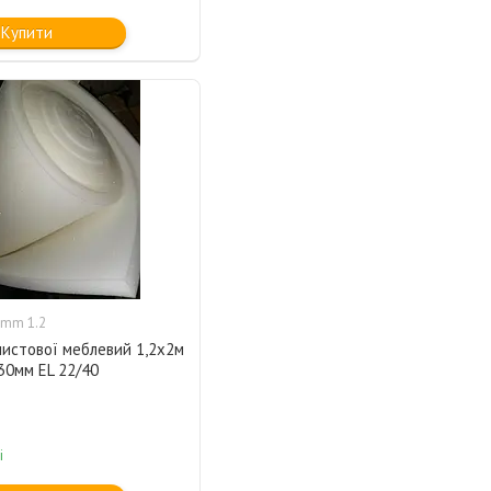
Купити
mm 1.2
листової меблевий 1,2х2м
30мм EL 22/40
і