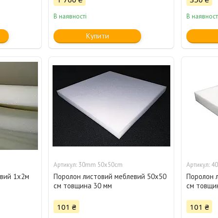
В наявності
В наявност
Купити
30mm 50x50cm
4
евий 1х2м
Поролон листовий меблевий 50х50
Поролон 
см товщина 30 мм
см товщи
101 ₴
101 ₴