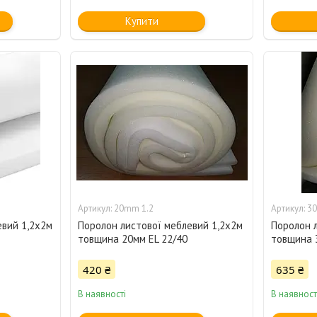
Купити
20mm 1.2
30
евий 1,2х2м
Поролон листової меблевий 1,2х2м
Поролон 
товщина 20мм EL 22/40
товщина 
420 ₴
635 ₴
В наявності
В наявност