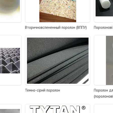
Вторичновспененный поролон (ВППУ)
Поролонові 
Темно-сірий поролон
Поролон дл
(поролонові