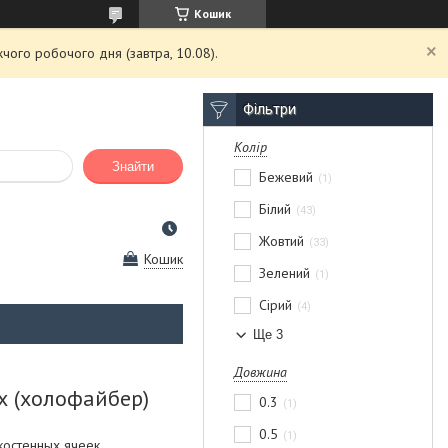
Кошик
чого робочого дня (завтра, 10.08).
Фільтри
Колір
Знайти
Бежевий
1
Білий
43
Жовтий
33
Кошик
Зелений
1
Сірий
4
Ще 3
Довжина
х (холофайбер)
0.3
1
0.5
1
костенных ячеек,