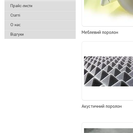
Прайс-листи
Статті
О нас
Меблевий поролон
Відгуки
Акустичний поролон