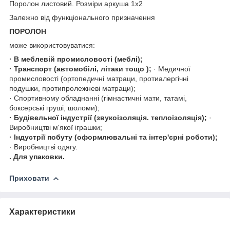
Поролон листовий. Розміри аркуша 1х2
Залежно від функціонального призначення
ПОРОЛОН
може використовуватися:
· В меблевій промисловості (меблі);
· Транспорт (автомобілі, літаки тощо );
· Медичної
промисловості (ортопедичні матраци, протиалергічні
подушки, протипролежневі матраци);
· Спортивному обладнанні (гімнастичні мати, татамі,
боксерські груші, шоломи);
· Будівельної індустрії (звукоізоляція. теплоізоляція);
·
Виробництві м'якої іграшки;
· Індустрії побуту (оформлювальні та інтер'єрні роботи);
· Виробництві одягу.
. Для упаковки.
Приховати
Характеристики