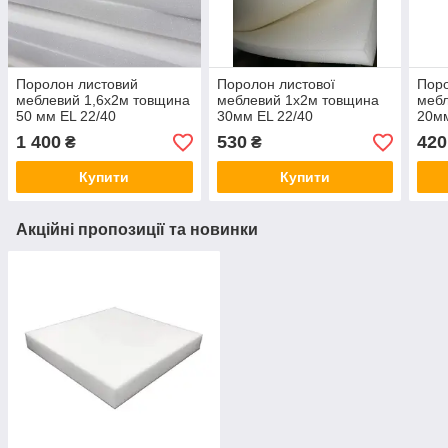
Поролон листовий
Поролон листової
Поро
меблевий 1,6х2м товщина
меблевий 1х2м товщина
мебл
50 мм EL 22/40
30мм EL 22/40
20мм
1 400
530
420
₴
₴
Купити
Купити
Акційні пропозиції та новинки