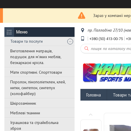
Зараз у компанії не
пр. Палладіна 27/10 (нав
+380 (50) 413-00-75
+3
Товари та послуги
Виготовлення матраців,
подушок для м'яких меблів,
безкаркасні крісла.
Мати спортивні. Спорттовари
Поролон, пінополіетилен, клей,
нитки, синтепон, синтепух
(холофайбер)
Головна
Товари т
Шкірозамінник
Меблеві тканини
Іграшкова та страйкбольна
зброя