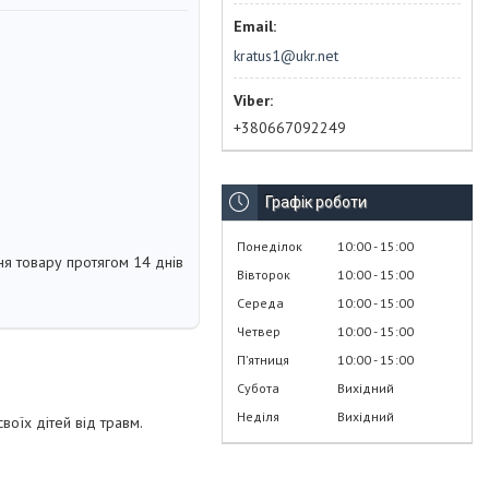
kratus1@ukr.net
+380667092249
Графік роботи
Понеділок
10:00
15:00
я товару протягом 14 днів
Вівторок
10:00
15:00
Середа
10:00
15:00
Четвер
10:00
15:00
Пʼятниця
10:00
15:00
Субота
Вихідний
Неділя
Вихідний
воїх дітей від травм.