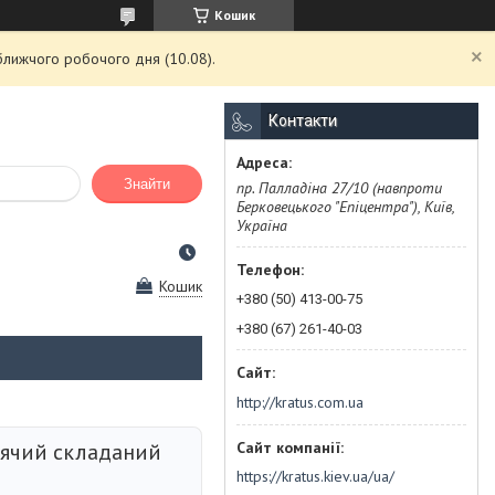
Кошик
ближчого робочого дня (10.08).
Контакти
Знайти
пр. Палладіна 27/10 (навпроти
Берковецького "Епіцентра"), Київ,
Україна
Кошик
+380 (50) 413-00-75
+380 (67) 261-40-03
http://kratus.com.ua
тячий складаний
https://kratus.kiev.ua/ua/