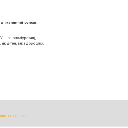
а тканинній основі.
У — пінополіуретан),
як дітей, так і дорослих.
конфіденційності