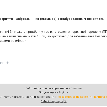
окриття - шкірозамінник (екошкіра) з поліуретановим покриттям н
ати
, які Ви можете придбати у нас, виготовлені з первинної поролону (ПП
овщина гімнастичних матів 10 см, що достатньо для забезпечення безпеки, 
Вашими розмірами
ння
Сайт створений на маркетплейсі
Prom.ua
Продавець на Bigl.ua
"Кратус" спортивні мати, поролон, картини за номерами |
Поскаржитися на контент
|
Політика 
Select Language
▼