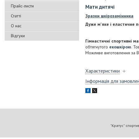
Прайс-листи
Мати дитячі
Статті
Зразки шкірозамінника
Дуже м'яке і еластичне п
О нас
Відгуки
Гімнастичні спортивні м
обтягнутого
екошкірою
. Т
Можливе виготовлення за 
Характеристики
Інформація для замовле