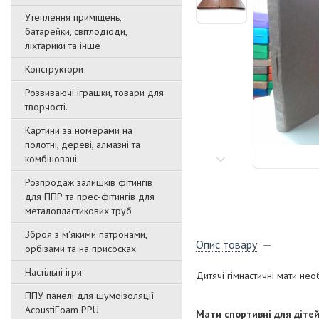
Утеплення приміщень,
батарейки, світлодіоди,
ліхтарики та інше
Конструктори
Розвиваючі іграшки, товари для
творчості.
Картини за номерами на
полотні, дереві, алмазні та
комбіновані.
Розпродаж залишків фітингів
для ППР та прес-фітингів для
металопластикових труб
Зброя з м'якими патронами,
Опис товару
орбізами та на присосках
Настільні ігри
Дитячі гімнастичні мати нео
ППУ панелі для шумоізоляції
AcoustiFoam PPU
Мати спортивні для діте