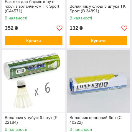
Ракетки для бадмінтону в
чохлі з воланчиком TK Sport
Воланчик у слюді 3 штуки TK
(C44571)
Sport (B 34891)
В наявності
В наявності
352
132
₴
₴
Купити
Купити
Воланчик у тубусі 6 штук (F
Воланчик неоновий 6шт (C
22184)
40222)
В наявності
В наявності