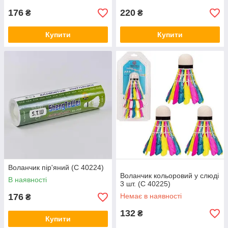
176
220
₴
₴
Купити
Купити
Воланчик пір'яний (C 40224)
Воланчик кольоровий у слюді
В наявності
3 шт. (C 40225)
176
Немає в наявності
₴
132
₴
Купити