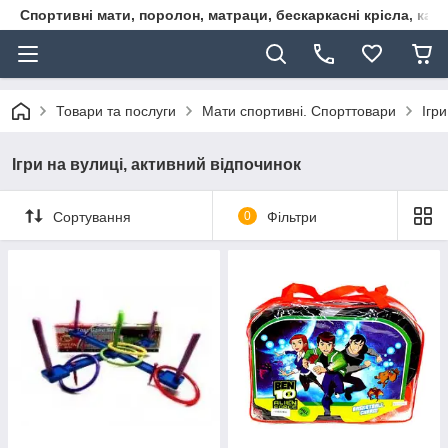
Спортивні мати, поролон, матраци, бескаркасні крісла, кар
Товари та послуги
Мати спортивні. Спорттовари
Ігр
Ігри на вулиці, активний відпочинок
Сортування
0
Фільтри