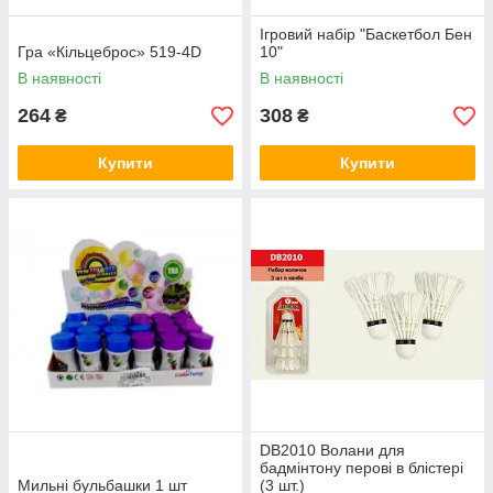
Ігровий набір "Баскетбол Бен
Гра «Кільцеброс» 519-4D
10"
В наявності
В наявності
264
308
₴
₴
Купити
Купити
DB2010 Волани для
бадмінтону перові в блістері
Мильні бульбашки 1 шт
(3 шт.)