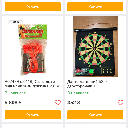
Купити
Купити
R07479 (J0116) Скакалка з
Дартс магнітний 5284
підшипниками довжина 2,8 м
двосторонній 1
В наявності
В наявності
5 808
352
₴
₴
Купити
Купити