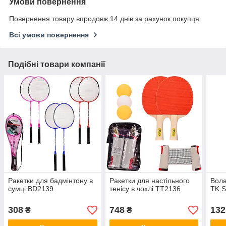
Умови повернення
Повернення товару впродовж 14 днів за рахунок покупця
Всі умови повернення
Подібні товари компанії
Ракетки для бадмінтону в
Ракетки для настільного
Вола
сумці BD2139
тенісу в чохлі TT2136
TK S
308
748
132
₴
₴