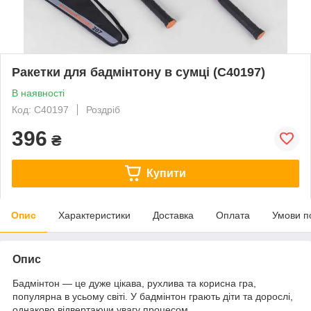
Ракетки для бадмінтону в сумці (C40197)
В наявності
Код: C40197
Роздріб
396
₴
Купити
Опис
Характеристики
Доставка
Оплата
Умови п
Опис
Бадмінтон — це дуже цікава, рухлива та корисна гра,
популярна в усьому світі. У бадмінтон грають діти та дорослі,
однаково відвертаючи увагу процесом.