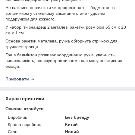
Не важливо новачок ти чи професіонал — бадмінтон із
воланчиком у стильному виконанні стане чудовим
подарунком для кожного.
У наборі ти знайдеш 2 металеві ракетки розміром 65 см х 20
см х 1 см.
Основа ракетки металева, ручка обгорнута стрічкою для
зручності гравця.
Гра в бадмінтон розвиває координацію рухів, уважність,
винахідливість, насичує кров киснем і дає масу позитивних
емоцій.
Приховати
Характеристики
Основні атрибути
Виробник
Без бренду
Країна виробник
Китай
Стан
Новий