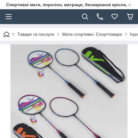
Спортивні мати, поролон, матраци, бескаркасні крісла, кар
Товари та послуги
Мати спортивні. Спорттовари
Ігр