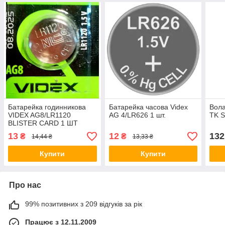
Батарейка годинникова
Батарейка часова Videx
Вола
VIDEX AG8/LR1120
AG 4/LR626 1 шт.
TK S
BLISTER CARD 1 ШТ
(AG8/10B/1.5V)
13
12
132
₴
₴
14,44 ₴
13,33 ₴
Купити
Купити
Про нас
99% позитивних з 209 відгуків за рік
Працює з 12.11.2009