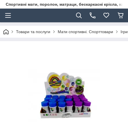
Спортивні мати, поролон, матраци, бескаркасні крісла, кар
Товари та послуги
Мати спортивні. Спорттовари
Ігр