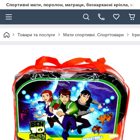
Спортивні мати, поролон, матраци, бескаркасні крісла, кар
Товари та послуги
Мати спортивні. Спорттовари
Ігр