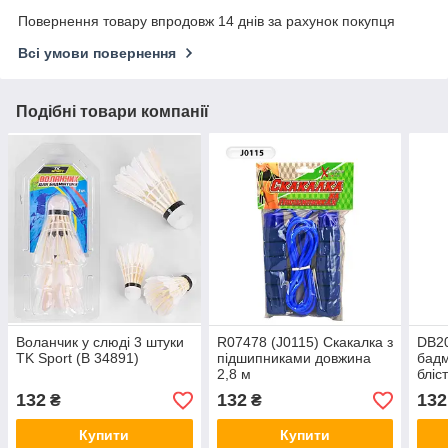
Повернення товару впродовж 14 днів за рахунок покупця
Всі умови повернення
Подібні товари компанії
Воланчик у слюді 3 штуки
R07478 (J0115) Скакалка з
DB2
TK Sport (B 34891)
підшипниками довжина
бадм
2,8 м
бліст
132
132
132
₴
₴
Купити
Купити