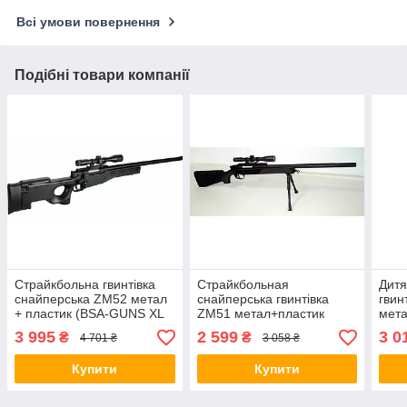
Всі умови повернення
Подібні товари компанії
Страйкбольна гвинтівка
Cтрайкбольная
Дитя
снайперська ZM52 метал
снайперська гвинтівка
гвин
+ пластик (BSA-GUNS XL
ZM51 метал+пластик
мета
Tactical)
чорна
прик
3 995
2 599
3 0
₴
₴
4 701 ₴
3 058 ₴
Купити
Купити