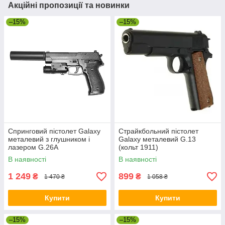
Акційні пропозиції та новинки
–15%
–15%
Спринговий пістолет Galaxy
Страйкбольний пістолет
металевий з глушником і
Galaxy металевий G.13
лазером G.26A
(кольт 1911)
В наявності
В наявності
1 249
899
₴
₴
1 470 ₴
1 058 ₴
Купити
Купити
–15%
–15%