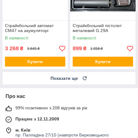
Страйкбольний автомат
Страйкбольний пістолет
CM47 на акумуляторі
металевий G.29A
В наявності
В наявності
3 268
899
₴
₴
3 845 ₴
1 058 ₴
Купити
Купити
Показати ще
Про нас
99% позитивних з 208 відгуків за рік
Працює з 12.11.2009
м. Київ
пр. Палладіна 27/10 (навпроти Берковецького