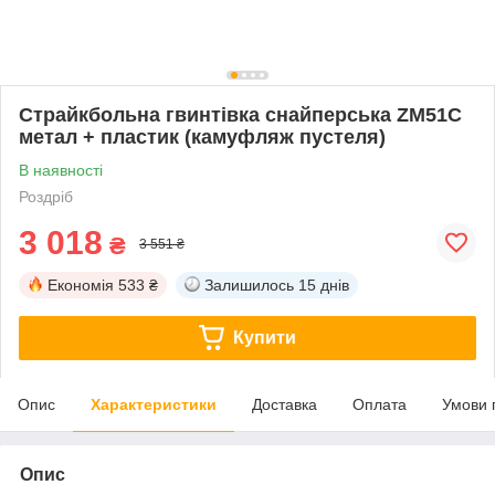
Страйкбольна гвинтівка снайперська ZM51C
метал + пластик (камуфляж пустеля)
В наявності
Роздріб
3 018
₴
3 551 ₴
Економія
533 ₴
Залишилось
15 днів
Купити
Опис
Характеристики
Доставка
Оплата
Умови 
Опис