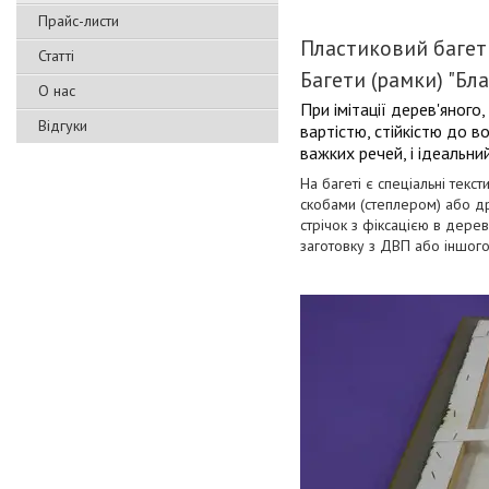
Прайс-листи
Пластиковий багет
Статті
Багети (рамки) "Бл
О нас
При імітації дерев'яного
Відгуки
вартістю, стійкістю до 
важких речей, і ідеальни
На багеті є спеціальні текс
скобами (степлером) або др
стрічок з фіксацією в дерев
заготовку з ДВП або іншого