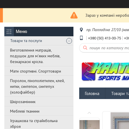
Зараз у компанії неробо
пр. Палладіна 27/10 (нав
+380 (50) 413-00-75
+3
Товари та послуги
Виготовлення матраців,
подушок для м'яких меблів,
безкаркасні крісла.
Мати спортивні. Спорттовари
Поролон, пінополіетилен, клей,
нитки, синтепон, синтепух
(холофайбер)
Головна
Товари т
Шкірозамінник
Меблеві тканини
Іграшкова та страйкбольна
зброя