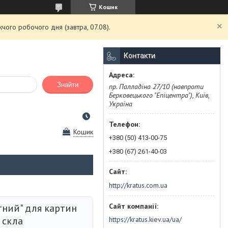
Кошик
чого робочого дня (завтра, 07.08).
Контакти
Знайти
пр. Палладіна 27/10 (навпроти
Берковецького "Епіцентра"), Київ,
Україна
Кошик
+380 (50) 413-00-75
+380 (67) 261-40-03
http://kratus.com.ua
тний" для картин
 скла
https://kratus.kiev.ua/ua/