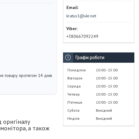
kratus1@ukr.net
+380667092249
Графік роботи
Понеділок
10:00
15:00
я товару протягом 14 днів
Вівторок
10:00
15:00
Середа
10:00
15:00
Четвер
10:00
15:00
Пʼятниця
10:00
15:00
Субота
Вихідний
Неділя
Вихідний
д оригіналу
монітора, а також