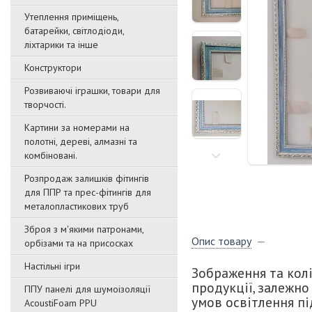
Утеплення приміщень,
батарейки, світлодіоди,
ліхтарики та інше
Конструктори
Розвиваючі іграшки, товари для
творчості.
Картини за номерами на
полотні, дереві, алмазні та
комбіновані.
Розпродаж залишків фітингів
для ППР та прес-фітингів для
металопластикових труб
Зброя з м'якими патронами,
Опис товару
орбізами та на присосках
Настільні ігри
Зображення та колі
продукції, залежно
ППУ панелі для шумоізоляції
умов освітлення пі
AcoustiFoam PPU