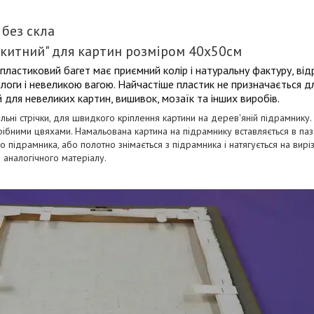
 без скла
акитний" для картин розміром 40х50см
, пластиковий багет має приємний колір і натуральну фактуру, від
вологи і невеликою вагою. Найчастіше пластик не призначається 
й для невеликих картин, вишивок, мозаїк та інших виробів.
тильні стрічки, для швидкого кріплення картини на дерев'яній підрамнику
ібними цвяхами. Намальована картина на підрамнику вставляється в паз 
о підрамника, або полотно знімається з підрамника і натягується на вир
 аналогічного матеріалу.