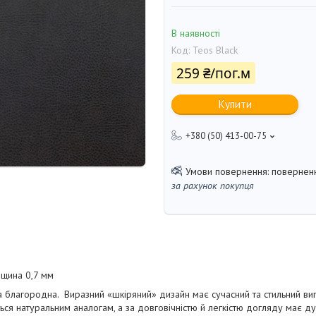
В наявності
Код:
Teos Black
259 ₴/пог.м
Купити
+380 (50) 413-00-75
поверненн
за рахунок покупця
вщина 0,7 мм
а благородна. Виразний «шкіряний» дизайн має сучасний та стильний виг
ься натуральним аналогам, а за довговічністю й легкістю догляду має ду