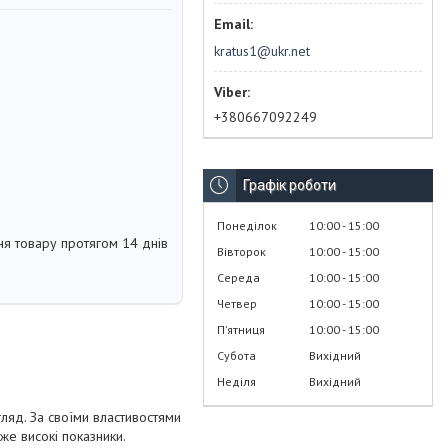
kratus1@ukr.net
+380667092249
Графік роботи
Понеділок
10:00
15:00
я товару протягом 14 днів
Вівторок
10:00
15:00
Середа
10:00
15:00
Четвер
10:00
15:00
Пʼятниця
10:00
15:00
Субота
Вихідний
Неділя
Вихідний
ляд. За своїми властивостями
же високі показники.