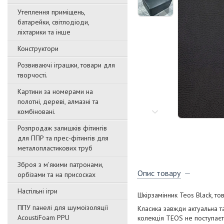
Утеплення приміщень,
батарейки, світлодіоди,
ліхтарики та інше
Конструктори
Розвиваючі іграшки, товари для
творчості.
Картини за номерами на
полотні, дереві, алмазні та
комбіновані.
Розпродаж залишків фітингів
для ППР та прес-фітингів для
металопластикових труб
Зброя з м'якими патронами,
Опис товару
орбізами та на присосках
Настільні ігри
Шкірзамінник Teos Black, то
ППУ панелі для шумоізоляції
Класика завжди актуальна т
AcoustiFoam PPU
колекція TEOS не поступаєт