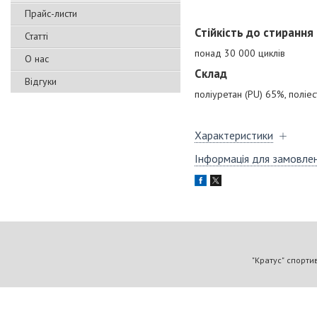
Прайс-листи
Стійкість до стирання
Статті
понад 30 000 циклів
О нас
Склад
Відгуки
поліуретан (PU) 65%, поліе
Характеристики
Інформація для замовле