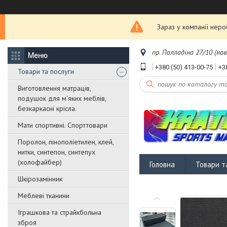
Зараз у компанії нер
пр. Палладіна 27/10 (нав
+380 (50) 413-00-75
+3
Товари та послуги
Виготовлення матраців,
подушок для м'яких меблів,
безкаркасні крісла.
Мати спортивні. Спорттовари
Поролон, пінополіетилен, клей,
нитки, синтепон, синтепух
(холофайбер)
Головна
Товари т
Шкірозамінник
Меблеві тканини
Іграшкова та страйкбольна
зброя