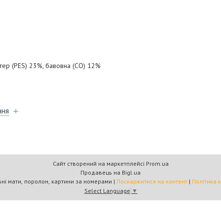
стер (PES) 23%, бавовна (CO) 12%
ння
Сайт створений на маркетплейсі
Prom.ua
Продавець на Bigl.ua
"Кратус" спортивні мати, поролон, картини за номерами |
Поскаржитися на контент
|
Політика 
Select Language
▼