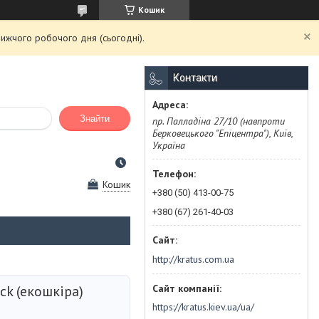
Кошик
ижчого робочого дня (сьогодні).
Контакти
Знайти
пр. Палладіна 27/10 (навпроти
Берковецького "Епіцентра"), Київ,
Україна
Кошик
+380 (50) 413-00-75
+380 (67) 261-40-03
http://kratus.com.ua
ck (екошкіра)
https://kratus.kiev.ua/ua/