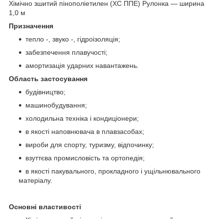
Хімічно зшитий пінополіетилен (ХС ППЕ) Рулонка ― ширина
1,0 м
Призначення
тепло -, звуко -, гідроізоляція;
забезпечення плавучості;
амортизація ударних навантажень.
Область застосування
будівництво;
машинобудування;
холодильна техніка і кондиціонери;
в якості наповнювача в плавзасобах;
вироби для спорту, туризму, відпочинку;
взуттєва промисловість та ортопедія;
в якості пакувального, прокладного і ущільнювального
матеріалу.
Основні властивості