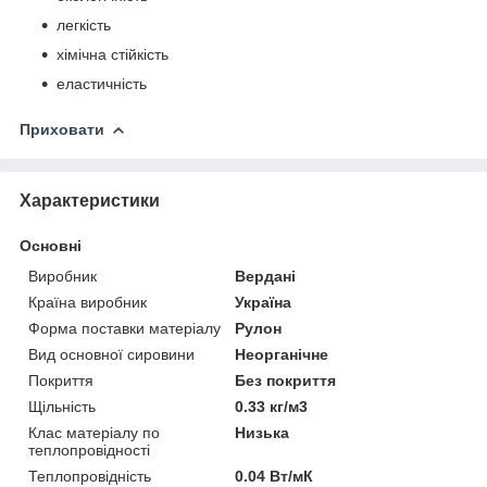
легкість
хімічна стійкість
еластичність
Приховати
Характеристики
Основні
Виробник
Вердані
Країна виробник
Україна
Форма поставки матеріалу
Рулон
Вид основної сировини
Неорганічне
Покриття
Без покриття
Щільність
0.33 кг/м3
Клас матеріалу по
Низька
теплопровідності
Теплопровідність
0.04 Вт/мК