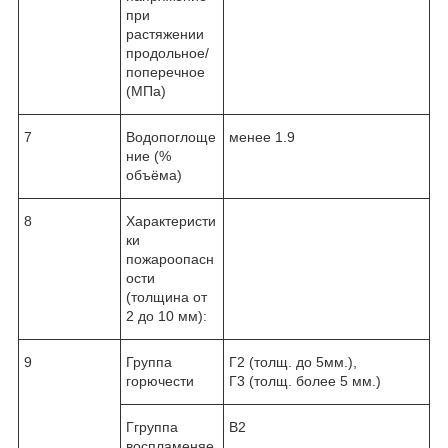
при
растяжении
продольное/
поперечное
(МПа)
7
Водопоглоще
менее 1.9
ние (%
объёма)
8
Характеристи
ки
пожароопасн
ости
(толщина от
2 до 10 мм):
9
Группа
Г2 (толщ. до 5мм.),
горючести
Г3 (толщ. более 5 мм.)
Ггруппа
B2
воспламеняе