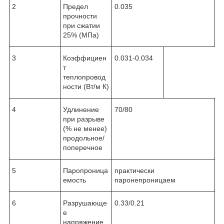
2
Предел
0.035
прочности
при сжатии
25% (МПа)
3
Коэффициен
0.031-0.034
т
теплопровод
ности (Вт/м К)
4
Удлинение
70/80
при разрыве
(% не менее)
продольное/
поперечное
5
Паропроница
практически
емость
паронепроницаем
6
Разрушающе
0.33/0.21
е
напряжение