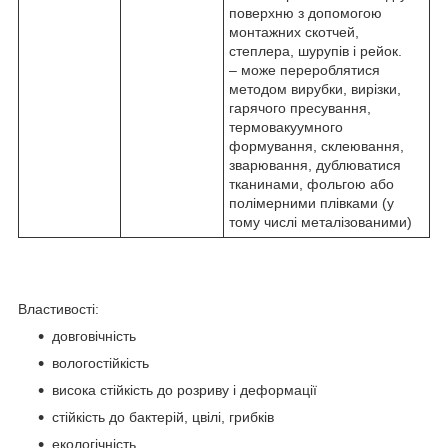
поверхню з допомогою
монтажних скотчей,
степлера, шурупів і рейок.
– може перероблятися
методом вирубки, вирізки,
гарячого пресування,
термовакуумного
формування, склеювання,
зварювання, дублюватися
тканинами, фольгою або
полімерними плівками (у
тому числі металізованими)
Властивості:
довговічність
вологостійкість
висока стійкість до розриву і деформації
стійкість до бактерій, цвілі, грибків
екологічність