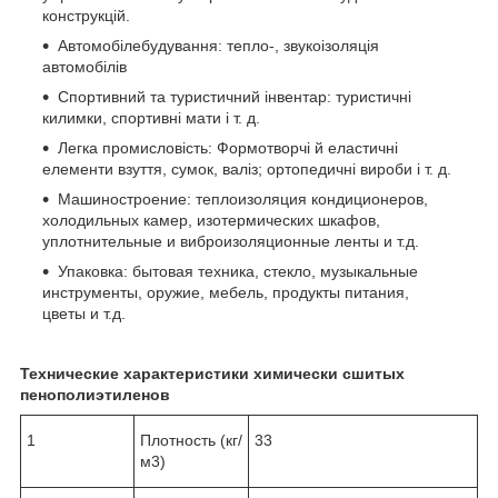
конструкцій.
Автомобілебудування: тепло-, звукоізоляція
автомобілів
Спортивний та туристичний інвентар: туристичні
килимки, спортивні мати і т. д.
Легка промисловість: Формотворчі й еластичні
елементи взуття, сумок, валіз; ортопедичні вироби і т. д.
Машиностроение: теплоизоляция кондиционеров,
холодильных камер, изотермических шкафов,
уплотнительные и виброизоляционные ленты и т.д.
Упаковка: бытовая техника, стекло, музыкальные
инструменты, оружие, мебель, продукты питания,
цветы и т.д.
Технические характеристики химически сшитых
пенополиэтиленов
1
Плотность (кг/
33
м3)