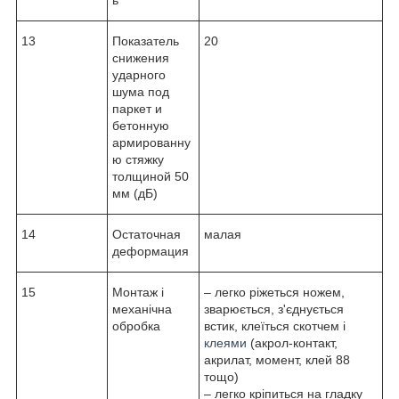
13
Показатель
20
снижения
ударного
шума под
паркет и
бетонную
армированну
ю стяжку
толщиной 50
мм (дБ)
14
Остаточная
малая
деформация
15
Монтаж і
– легко ріжеться ножем,
механічна
зварюється, з'єднується
обробка
встик, клеїться скотчем і
клеями
(акрол-контакт,
акрилат, момент, клей 88
тощо)
– легко кріпиться на гладку