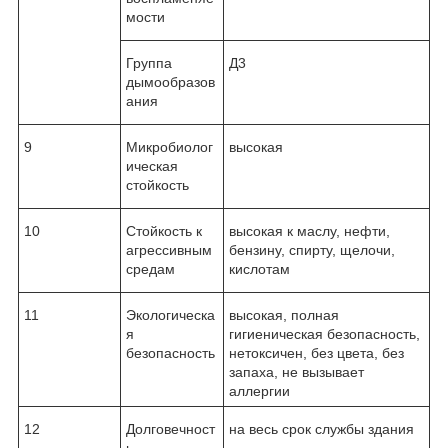
мости
Группа
Д3
дымообразов
ания
9
Микробиолог
высокая
ическая
стойкость
10
Стойкость к
высокая к маслу, нефти,
агрессивным
бензину, спирту, щелочи,
средам
кислотам
11
Экологическа
высокая, полная
я
гигиеническая безопасность,
безопасность
нетоксичен, без цвета, без
запаха, не вызывает
аллергии
12
Долговечност
на весь срок службы здания
ь