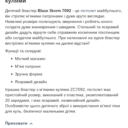
кулями
Дитячий бластер
Blaze Storm
7092
- це
пістолет
майбутнього,
він стріляє м'якими патронами і дуже круто виглядає.
Невеликі розміри полегшують звернення і роблять юного
солдата дуже маневреним і швидким. Стильний та яскравий
дизайн дадуть відчути себе справжнім космічним піхотинцем
або солдатом майбутнього. При натисканні на курок бластер
вистрілює м'якими кулями на далекі відстані!
Функції та складові:
Місткий магазин
М'які патрони
Зручна форма
Яскравий дизайн
Іграшка бластер з м'якими кулями ZC7092, пістолет має
пристойний розмір, виконаний з пластика, укомплектований
20 зарядами, і має яскравий, незвичайний дизайн.
Особливістю цього дитячого зброї є використання м'якої піни
для куль, безпечної маленьким дітям.
Приховати