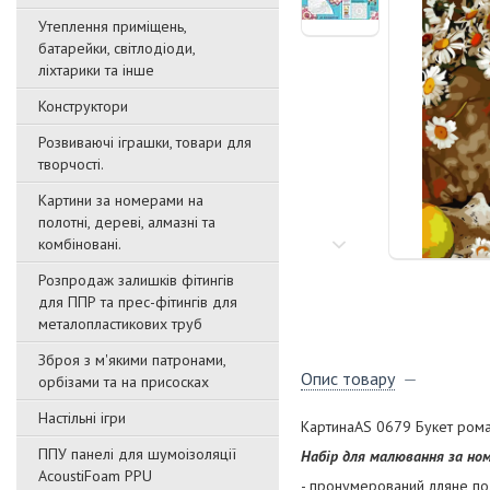
Утеплення приміщень,
батарейки, світлодіоди,
ліхтарики та інше
Конструктори
Розвиваючі іграшки, товари для
творчості.
Картини за номерами на
полотні, дереві, алмазні та
комбіновані.
Розпродаж залишків фітингів
для ППР та прес-фітингів для
металопластикових труб
Зброя з м'якими патронами,
Опис товару
орбізами та на присосках
Настільні ігри
КартинаАЅ 0679 Букет ром
ППУ панелі для шумоізоляції
Набір для малювання за но
AcoustiFoam PPU
- пронумерований лляне по