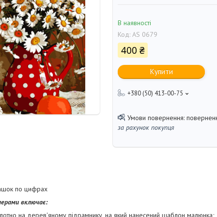
В наявності
Код:
AS 0679
400 ₴
Купити
+380 (50) 413-00-75
поверненн
за рахунок покупця
ашок по цифрах
мерами включає:
лотно на дерев'яному підрамнику, на який нанесений шаблон малюнка;