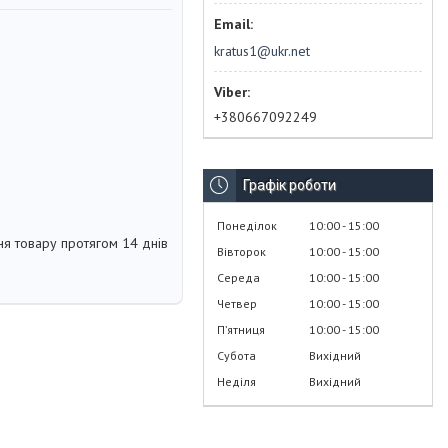
kratus1@ukr.net
+380667092249
Графік роботи
Понеділок
10:00
15:00
я товару протягом 14 днів
Вівторок
10:00
15:00
Середа
10:00
15:00
Четвер
10:00
15:00
Пʼятниця
10:00
15:00
Субота
Вихідний
Неділя
Вихідний