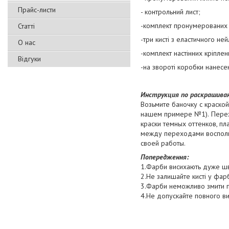
Прайс-листи
- контрольний лист;
-комплект пронумерованих 
Статті
-три кисті з еластичного не
О нас
-комплект настінних кріплен
Відгуки
-на звороті коробки нанесе
Инструкция по раскрашива
Возьмите баночку с краской
нашем примере №1).
Перех
краски темных оттенков, п
между переходами воспольз
своей работы.
Попередження:
1.Фарби висихають дуже шви
2.Не залишайте кисті у фар
3.Фарби неможливо змити п
4.Не допускайте повного ви