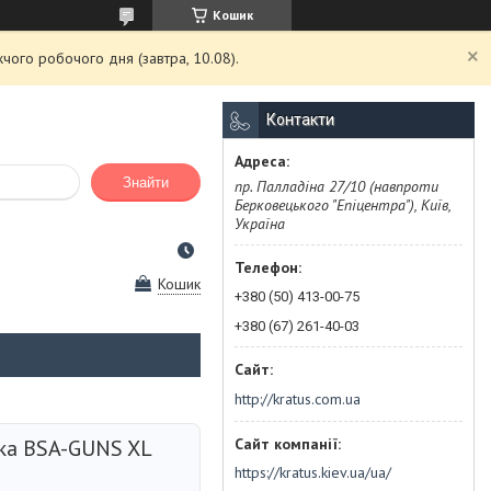
Кошик
чого робочого дня (завтра, 10.08).
Контакти
Знайти
пр. Палладіна 27/10 (навпроти
Берковецького "Епіцентра"), Київ,
Україна
Кошик
+380 (50) 413-00-75
+380 (67) 261-40-03
http://kratus.com.ua
ка BSA-GUNS XL
https://kratus.kiev.ua/ua/