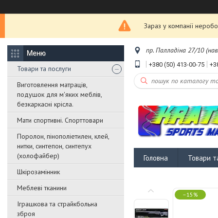
Зараз у компанії неробо
пр. Палладіна 27/10 (нав
+380 (50) 413-00-75
+3
Товари та послуги
Виготовлення матраців,
подушок для м'яких меблів,
безкаркасні крісла.
Мати спортивні. Спорттовари
Поролон, пінополіетилен, клей,
нитки, синтепон, синтепух
(холофайбер)
Головна
Товари т
Шкірозамінник
Меблеві тканини
–15%
Іграшкова та страйкбольна
зброя