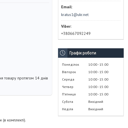
kratus1@ukr.net
+380667092249
Графік роботи
Понеділок
10:00
15:00
Вівторок
10:00
15:00
я товару протягом 14 днів
Середа
10:00
15:00
Четвер
10:00
15:00
Пʼятниця
10:00
15:00
Субота
Вихідний
Неділя
Вихідний
 (в комплекті).