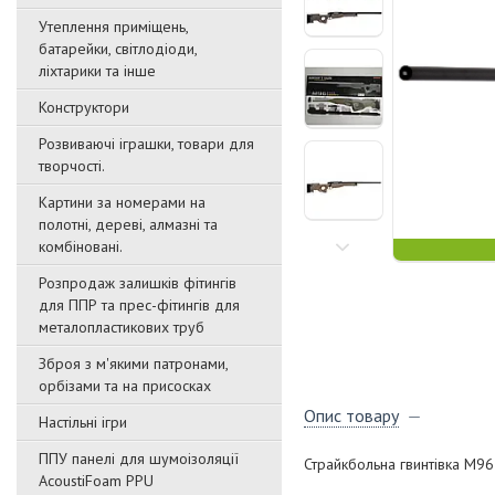
Утеплення приміщень,
батарейки, світлодіоди,
ліхтарики та інше
Конструктори
Розвиваючі іграшки, товари для
творчості.
Картини за номерами на
полотні, дереві, алмазні та
комбіновані.
Розпродаж залишків фітингів
для ППР та прес-фітингів для
металопластикових труб
Зброя з м'якими патронами,
орбізами та на присосках
Опис товару
Настільні ігри
ППУ панелі для шумоізоляції
Страйкбольна гвинтівка M96T
AcoustiFoam PPU