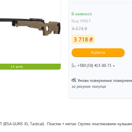
В наявності
Код:
M96T
4 374 ₴
3 718 ₴
Купити
+380 (50) 413-00-75
14 днів
поверненн
за рахунок покупця
 (BSA-GUNS XL Tactical) . Пластик + метал. Стріляє пластиковими кульками