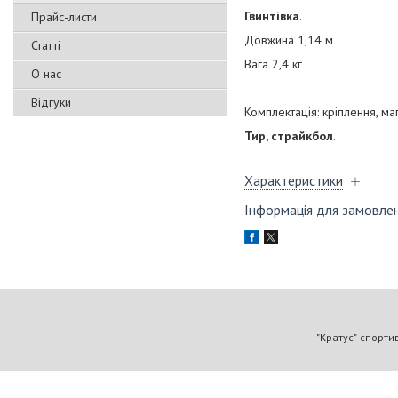
Гвинтівка
.
Прайс-листи
Довжина 1,14 м
Статті
Вага 2,4 кг
О нас
Відгуки
Комплектація: кріплення, ма
Тир, страйкбол
.
Характеристики
Інформація для замовле