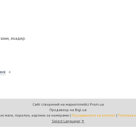
газин, лоадер.
ння
Сайт створений на маркетплейсі
Prom.ua
Продавець на Bigl.ua
"Кратус" спортивні мати, поролон, картини за номерами |
Поскаржитися на контент
|
Політика 
Select Language
▼