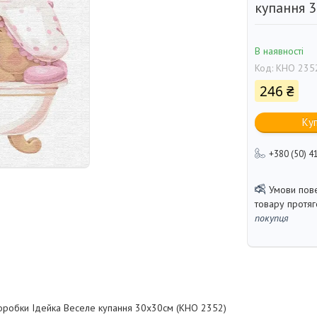
купання 
В наявності
Код:
KHO 235
246 ₴
Ку
+380 (50) 4
товару протя
покупця
оробки Ідейка Веселе купання 30х30см (KHO 2352)