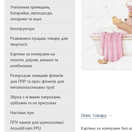
Утеплення приміщень,
батарейки, світлодіоди,
ліхтарики та інше
Конструктори
Розвиваючі іграшки, товари для
творчості.
Картини за номерами на
полотні, дереві, алмазні та
комбіновані.
Розпродаж залишків фітингів
для ППР та прес-фітингів для
металопластикових труб
Зброя з м'якими патронами,
орбізами та на присосках
Настільні ігри
Опис товару
ППУ панелі для шумоізоляції
AcoustiFoam PPU
Картина за номерами без к