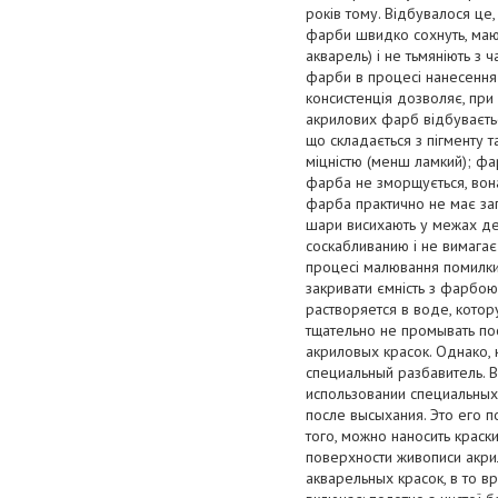
років тому. Відбувалося це
фарби швидко сохнуть, маю
акварель) і не тьмяніють з 
фарби в процесі нанесення 
консистенція дозволяє, при
акрилових фарб відбуваєтьс
що складається з пігменту 
міцністю (менш ламкий); фа
фарба не зморщується, вона
фарба практично не має зап
шари висихають у межах де
соскабливанию і не вимагає
процесі малювання помилки.
закривати ємність з фарбо
растворяется в воде, котор
тщательно не промывать по
акриловых красок. Однако,
специальный разбавитель. В
использовании специальных
после высыхания. Это его 
того, можно наносить крас
поверхности живописи акри
акварельных красок, в то в