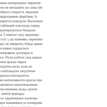
ними матеріалами. Акрилові
и не вигорають на сонці (як
тійкого покриття. Акрилові
акварельними фарбами. Їх
покриття кольором. Висихання
абільний еластичну плівку,
характеризується більшою
я. З плином часу акрилова
сті. І, що важливо, акрилова
о, як акварель, більш щільні
а важко піддається
 виправить допущені в
о. Після роботи слід щільно
ение краски Акрил
ортить кисти, если их
и небольшом загустении
красок используется
ия интенсивности красок при
становится нерастворимым
жена влиянию воды, кроме
ки любой фактуры
се характерные качества
р для малювання за номерами