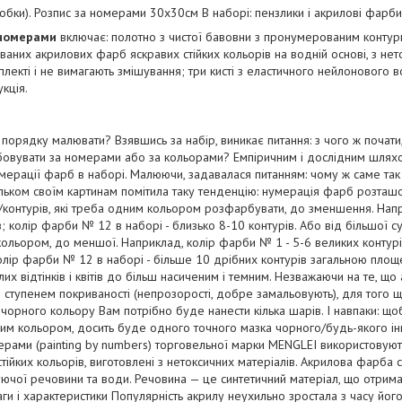
робки). Розпис за номерами 30х30см В наборі: пензлики і акрилові фарби
 номерами
включає: полотно з чистої бавовни з пронумерованим конту
аних акрилових фарб яскравих стійких кольорів на водній основі, з нето
лекті і не вимагають змішування; три кисті з еластичного нейлонового в
укція.
порядку малювати? Взявшись за набір, виникає питання: з чого ж почати,
овувати за номерами або за кольорами? Емпіричним і дослідним шляхо
нумерації фарб в наборі. Малюючи, задавалася питанням: чому ж саме та
льком своїм картинам помітила таку тенденцію: нумерація фарб розташо
ей/контурів, які треба одним кольором розфарбувати, до зменшення. Нап
в; колір фарби № 12 в наборі - близько 8-10 контурів. Або від більшої с
ольором, до меншої. Наприклад, колір фарби № 1 - 5-6 великих контур
колір фарби № 12 в наборі - більше 10 дрібних контурів загальною площ
тлих відтінків і квітів до більш насиченим і темним. Незважаючи на те, 
м ступенем покриваності (непрозорості, добре замальовують), для того
чорного кольору Вам потрібно буде нанести кілька шарів. І навпаки: що
лим кольором, досить буде одного точного мазка чорного/будь-якого і
ерами (painting by numbers) торговельної марки MENGLEI використовуют
тійких кольорів, виготовлені з нетоксичних матеріалів. Акрилова фарба 
язуючої речовини та води. Речовина — це синтетичний матеріал, що отрим
аги і характеристики Популярність акрилу неухильно зростала з часу йог