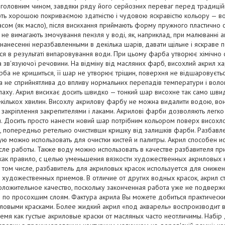
, головним чином, завдяки ряду його серйозних переваг перед традицій
ть хорошою покриваємою здатністю і чудовою яскравістю кольору — вон
часом (як масло), після висихання приймають форму пружного пластично с
не вимагають змочування пензля у воді, як, наприклад, при малюванні 
 нанесенні неразбавленными в декілька шарів, давати щільне і яскраве 
я в результаті випаровування води. При цьому фарба утворює хімічно ст
та зв'язуючої речовини. На відміну від масляних фарб, висохлий акрил 
рба не кришиться, її шар не утворює тріщин, поверхня не відшаровуєтьс
 не сприйнятлива до впливу нормальних перепадів температури і волого
аху. Акрил висихає досить швидко — тонкий шар висохне так само швидк
кількох хвилин. Висохлу акрилову фарбу не можна видалити водою, вон
 закріплення закрепителями і лаками. Акрилові фарби дозволяють легко
 Досить просто нанести новий шар потрібним кольором поверх висохлог
ю, попередньо ретельно очистивши кришку від залишків фарби. Разбавл
ую можно использовать для очистки кистей и палитры. Акрил способен исп
сле работы. Также воду можно использовать в качестве разбавителя пр
 как правило, с целью уменьшения вязкости художественных акриловых 
 том числе, разбавитель для акриловых красок используется для снижен
 художественных приемов. В отличие от других водных красок, акрил 
положительное качество, поскольку законченная работа уже не подвер
ки по просохшим слоям. Фактура акрила Вы можете добиться практичес
ловыми красками. Более жидкий акрил «под акварель» воспроизводит в
ремя как густые акриловые краски от масляных часто неотличимы. Набі