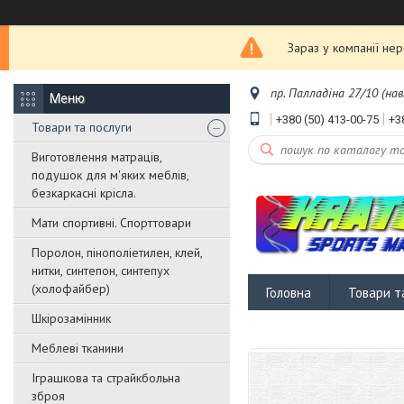
Зараз у компанії не
пр. Палладіна 27/10 (нав
+380 (50) 413-00-75
+3
Товари та послуги
Виготовлення матраців,
подушок для м'яких меблів,
безкаркасні крісла.
Мати спортивні. Спорттовари
Поролон, пінополіетилен, клей,
нитки, синтепон, синтепух
(холофайбер)
Головна
Товари т
Шкірозамінник
Меблеві тканини
Іграшкова та страйкбольна
зброя