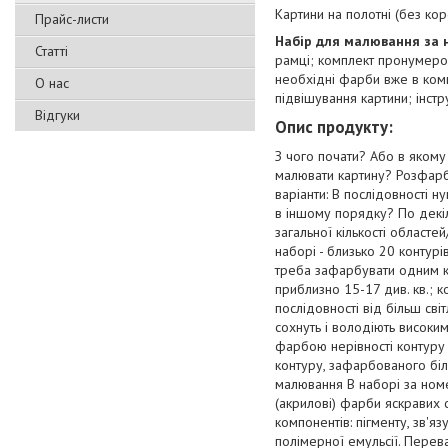
Картини на полотні (без ко
Прайс-листи
Набір для малювання за
Статті
рамці; комплект пронумеров
необхідні фарби вже в комп
О нас
підвішування картини; інстр
Відгуки
Опис продукту:
З чого почати? Або в якому 
малювати картину? Розфарб
варіанти: В послідовності 
в іншому порядку? По декі
загальної кількості област
наборі - близько 20 контурі
треба зафарбувати одним к
приблизно 15-17 див. кв.; 
послідовності від більш сві
сохнуть і володіють високи
фарбою нерівності контуру 
контуру, зафарбованого бі
малювання В наборі за ном
(акрилові) фарби яскравих с
компонентів: пігменту, зв'
полімерної емульсії. Перев