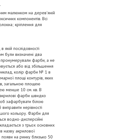
.
рним малюнком на дерев'яній
ксичних компонентів. Всі
олокна; кріплення для
 в якій послідовності
м були визначені два
к пронумерували фарби, а не
вується або від збільшення
риклад, колір фарби № 1 в
умарної площі контурів, яких
ів, загальною площею
ею менше 10 см. кв. В
що акрилові фарби швидко
 щоб зафарбувати білою
б виправити нерівності
ншого кольору. Фарби для
ься водно-дисперсійні
складається з трьох основних
ав назву акрилової
о появи на ринку близько 50