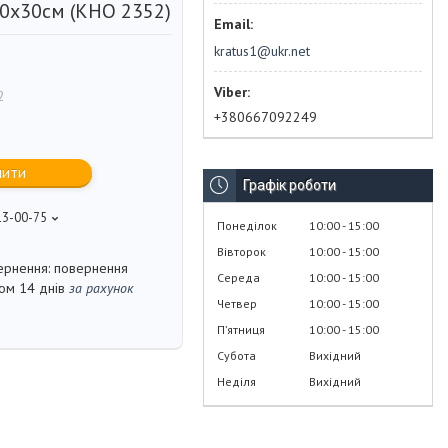
30х30см (KHO 2352)
kratus1@ukr.net
2
+380667092249
пити
Графік роботи
13-00-75
Понеділок
10:00
15:00
Вівторок
10:00
15:00
повернення
Середа
10:00
15:00
гом 14 днів
за рахунок
Четвер
10:00
15:00
Пʼятниця
10:00
15:00
Субота
Вихідний
Неділя
Вихідний