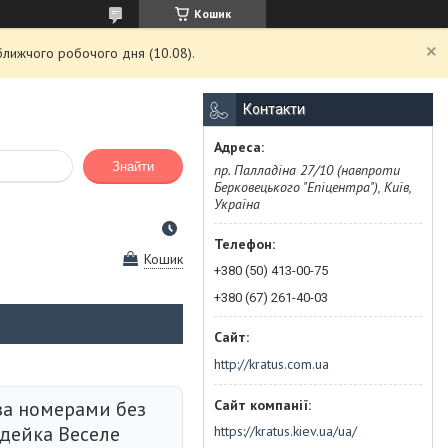
Кошик
ближчого робочого дня (10.08).
Контакти
Знайти
пр. Палладіна 27/10 (навпроти
Берковецького "Епіцентра"), Київ,
Україна
Кошик
+380 (50) 413-00-75
+380 (67) 261-40-03
http://kratus.com.ua
за номерами без
Ідейка Веселе
https://kratus.kiev.ua/ua/