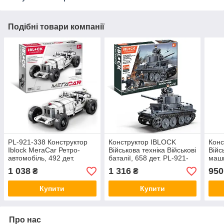
Подібні товари компанії
PL-921-338 Конструктор
Конструктор IBLOCK
Конс
Iblock МегаCar Ретро-
Військова техніка Військові
Війс
автомобіль, 492 дет.
баталії, 658 дет. PL-921-
маши
342
921-
1 038
1 316
950
₴
₴
Купити
Купити
Про нас