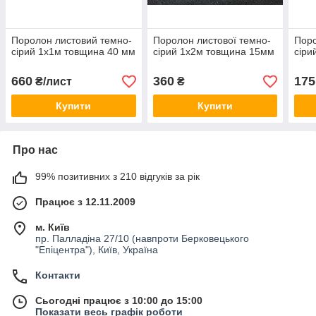
Поролон листовий темно-
Поролон листової темно-
Поро
сірий 1х1м товщина 40 мм
сірий 1х2м товщина 15мм
сіри
660
360
175
₴/лист
₴
Купити
Купити
Про нас
99% позитивних з 210 відгуків за рік
Працює з 12.11.2009
м. Київ
пр. Палладіна 27/10 (навпроти Берковецького
"Епіцентра"), Київ, Україна
Контакти
Сьогодні працює з 10:00 до 15:00
Показати весь графік роботи