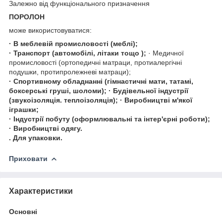
Залежно від функціонального призначення
ПОРОЛОН
може використовуватися:
· В меблевій промисловості (меблі);
· Транспорт (автомобілі, літаки тощо );
· Медичної
промисловості (ортопедичні матраци, протиалергічні
подушки, протипролежневі матраци);
· Спортивному обладнанні (гімнастичні мати, татамі,
боксерські груші, шоломи); · Будівельної індустрії
(звукоізоляція. теплоізоляція); · Виробництві м'якої
іграшки;
· Індустрії побуту (оформлювальні та інтер'єрні роботи);
· Виробництві одягу.
. Для упаковки.
Приховати
Характеристики
Основні