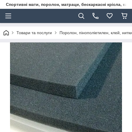
Спортивні мати, поролон, матраци, бескаркасні крісла, кар
Товари та послуги
Поролон, пінополіетилен, клей, нитк