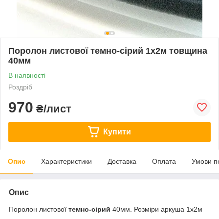
Поролон листової темно-сірий 1х2м товщина
40мм
В наявності
Роздріб
970
₴/лист
Купити
Опис
Характеристики
Доставка
Оплата
Умови п
Опис
Поролон листової
темно-сірий
40мм. Розміри аркуша 1х2м