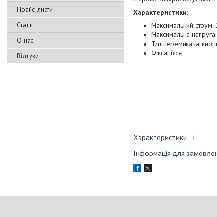
Прайс-листи
Х
арактеристики:
Статті
Максимальний струм: 
Максимальна напруга
О нас
Тип перемикача: кно
Фіксація: є
Відгуки
Характеристики
Інформація для замовле