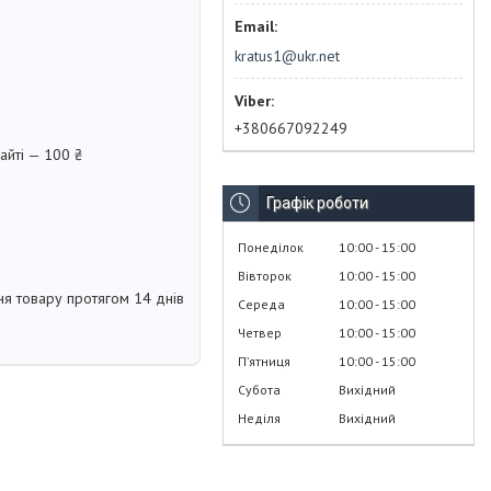
kratus1@ukr.net
+380667092249
айті — 100 ₴
Графік роботи
Понеділок
10:00
15:00
Вівторок
10:00
15:00
я товару протягом 14 днів
Середа
10:00
15:00
Четвер
10:00
15:00
Пʼятниця
10:00
15:00
Субота
Вихідний
Неділя
Вихідний