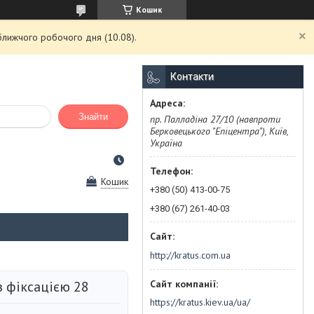
Кошик
ближчого робочого дня (10.08).
Контакти
Знайти
пр. Палладіна 27/10 (навпроти
Берковецького "Епіцентра"), Київ,
Україна
Кошик
+380 (50) 413-00-75
+380 (67) 261-40-03
http://kratus.com.ua
 фіксацією 28
https://kratus.kiev.ua/ua/