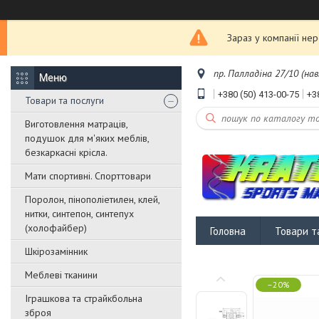
Зараз у компанії не
пр. Палладіна 27/10 (нав
+380 (50) 413-00-75
+3
Товари та послуги
Виготовлення матраців,
подушок для м'яких меблів,
безкаркасні крісла.
Мати спортивні. Спорттовари
Поролон, пінополіетилен, клей,
нитки, синтепон, синтепух
(холофайбер)
Головна
Товари т
Шкірозамінник
Меблеві тканини
–20%
Іграшкова та страйкбольна
зброя