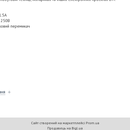
1.5А
: 250В
пковий перемикач
ння
Сайт створений на маркетплейсі
Prom.ua
Продавець на Bigl.ua