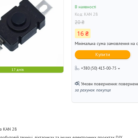
В наявності
Код:
KAN 28
20 ₴
16 ₴
Мінімальна сума замовлення на с
Купити
+380 (50) 413-00-75
17 днів
поверненн
за рахунок покупця
єю KAN 28
обутовій техніці, ліхтариках та інших електронних проєктах DIY.