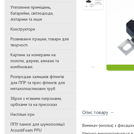
Утеплення приміщень,
батарейки, світлодіоди,
ліхтарики та інше
Конструктори
Розвиваючі іграшки, товари для
творчості.
Картини за номерами на
полотні, дереві, алмазні та
комбіновані.
Розпродаж залишків фітингів
для ППР та прес-фітингів для
металопластикових труб
Зброя з м'якими патронами,
орбізами та на присосках
Опис товару
Настільні ігри
ППУ панелі для шумоізоляції
Вимикач (кнопка) з фіксаці
AcoustiFoam PPU
Широко використовується в п