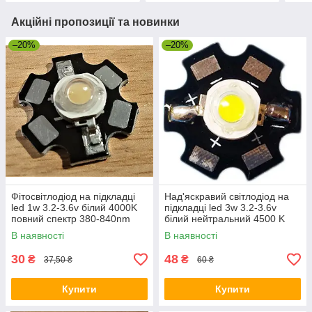
Акційні пропозиції та новинки
–20%
–20%
Фітосвітлодіод на підкладці
Над'яскравий світлодіод на
led 1w 3.2-3.6v білий 4000K
підкладці led 3w 3.2-3.6v
повний спектр 380-840nm
білий нейтральний 4500 K
В наявності
В наявності
30
48
₴
₴
37,50 ₴
60 ₴
Купити
Купити