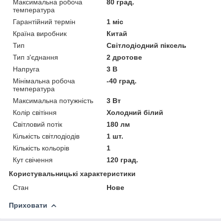
Максимальна робоча
80 град.
температура
Гарантійний термін
1 міс
Країна виробник
Китай
Тип
Світлодіодний піксель
Тип з'єднання
2 дротове
Напруга
3 В
Мінімальна робоча
-40 град.
температура
Максимальна потужність
3 Вт
Колір світіння
Холодний білий
Світловий потік
180 лм
Кількість світлодіодів
1 шт.
Кількість кольорів
1
Кут свічення
120 град.
Користувальницькі характеристики
Стан
Нове
Приховати