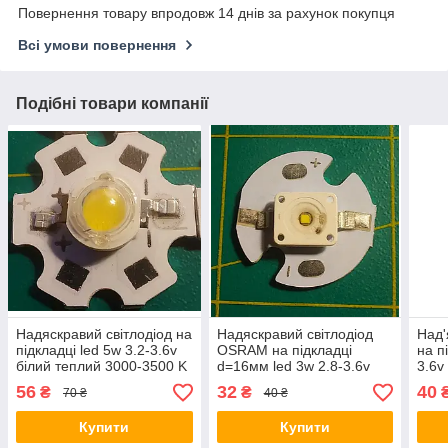
Повернення товару впродовж 14 днів за рахунок покупця
Всі умови повернення
Подібні товари компанії
Надяскравий світлодіод на
Надяскравий світлодіод
Над'
підкладці led 5w 3.2-3.6v
OSRAM на підкладці
на п
білий теплий 3000-3500 K
d=16мм led 3w 2.8-3.6v
3.6v
білий денний
4500
56
32
40
₴
₴
70 ₴
40 ₴
Купити
Купити