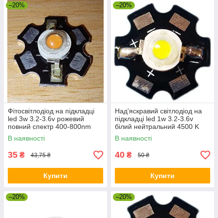
–20%
–20%
Фітосвітлодіод на підкладці
Над'яскравий світлодіод на
led 3w 3.2-3.6v рожевий
підкладці led 1w 3.2-3.6v
повний спектр 400-800nm
білий нейтральний 4500 K
В наявності
В наявності
35
40
₴
₴
43,75 ₴
50 ₴
Купити
Купити
–20%
–20%