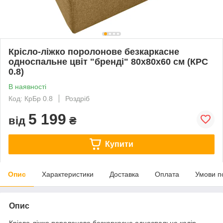
Крісло-ліжко поролонове безкаркасне
односпальне цвіт "бренді" 80х80х60 см (КРС
0.8)
В наявності
Код: КрБр 0.8
Роздріб
5 199
від
₴
Купити
Опис
Характеристики
Доставка
Оплата
Умови п
Опис
Крісло-ліжко поролонове безкаркасне односпальне колір