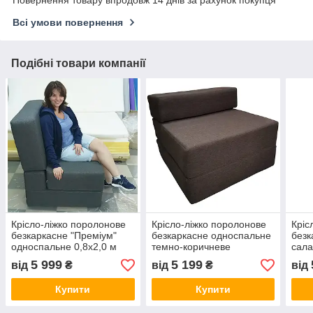
Всі умови повернення
Подібні товари компанії
Крісло-ліжко поролонове
Крісло-ліжко поролонове
Кріс
безкаркасне "Преміум"
безкаркасне односпальне
безк
односпальне 0,8х2,0 м
темно-коричневе
сала
80х80х60 см (КрТК 0,8)
(вел
5 999
5 199
від
₴
від
₴
від
Купити
Купити