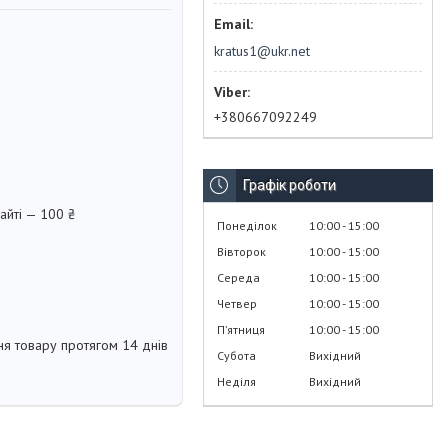
kratus1@ukr.net
+380667092249
Графік роботи
айті — 100 ₴
Понеділок
10:00
15:00
Вівторок
10:00
15:00
Середа
10:00
15:00
Четвер
10:00
15:00
Пʼятниця
10:00
15:00
я товару протягом 14 днів
Субота
Вихідний
Неділя
Вихідний