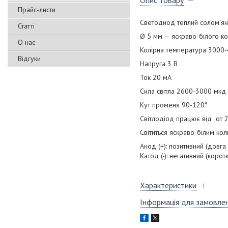
Опис товару
Прайс-листи
Светодиод теплий солом'я
Статті
Ø 5 мм — яскраво-білого к
О нас
Колірна температура 3000
Відгуки
Напруга 3 В
Ток 20 мА
Сила світла 2600-3000 мкд
Кут променя 90-120°
Світлодіод працює від от 
Світиться яскраво-білим кол
Анод (+): позитивний (довга
Катод (-): негативний (корот
Характеристики
Інформація для замовле