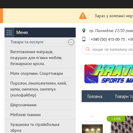
Зараз у компанії не
пр. Палладіна 27/10 (нав
+380 (50) 413-00-75
+3
Товари та послуги
Виготовлення матраців,
подушок для м'яких меблів,
безкаркасні крісла.
Мати спортивні. Спорттовари
Поролон, пінополіетилен, клей,
нитки, синтепон, синтепух
(холофайбер)
Головна
Товари т
Шкірозамінник
Меблеві тканини
–20%
Іграшкова та страйкбольна
зброя