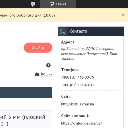
Кошик
ближчого робочого дня (10.08).
Контакти
Знайти
пр. Палладіна 27/10 (навпроти
Берковецького "Епіцентра"), Київ,
Україна
Кошик
+380 (50) 413-00-75
+380 (67) 261-40-03
http://kratus.com.ua
лий 5 мм (плоский
 3 В
https://kratus.kiev.ua/ua/