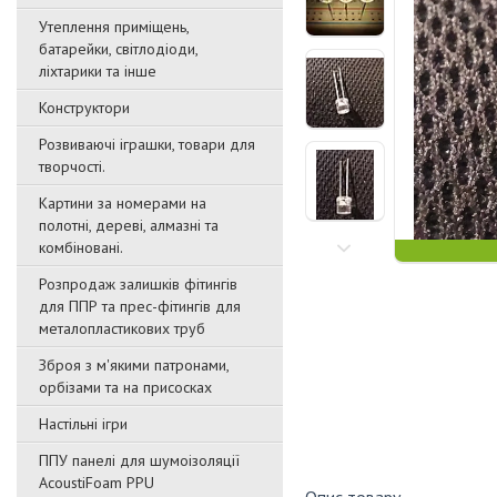
Утеплення приміщень,
батарейки, світлодіоди,
ліхтарики та інше
Конструктори
Розвиваючі іграшки, товари для
творчості.
Картини за номерами на
полотні, дереві, алмазні та
комбіновані.
Розпродаж залишків фітингів
для ППР та прес-фітингів для
металопластикових труб
Зброя з м'якими патронами,
орбізами та на присосках
Настільні ігри
ППУ панелі для шумоізоляції
AcoustiFoam PPU