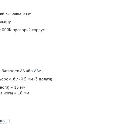
ний капелюх 5 мм
ольору
-4000К прозорий корпус
2 батареек
AA
або
AAA
.
ьором. білий 5 мм (3 вольти)
 нога) = 18 мм
ка нога) = 16 мм
ння