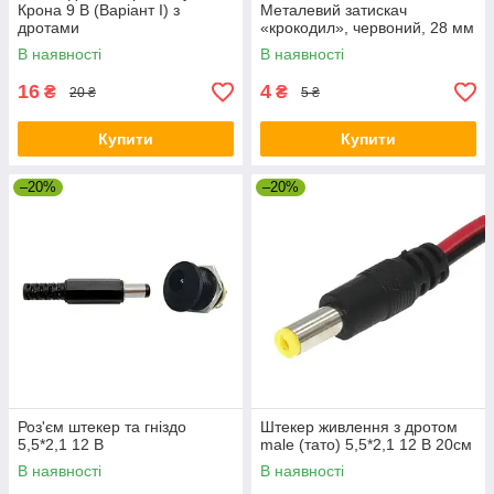
Крона 9 В (Варіант І) з
Металевий затискач
дротами
«крокодил», червоний, 28 мм
В наявності
В наявності
16
4
₴
₴
20 ₴
5 ₴
Купити
Купити
–20%
–20%
Роз'єм штекер та гніздо
Штекер живлення з дротом
5,5*2,1 12 В
male (тато) 5,5*2,1 12 В 20см
В наявності
В наявності