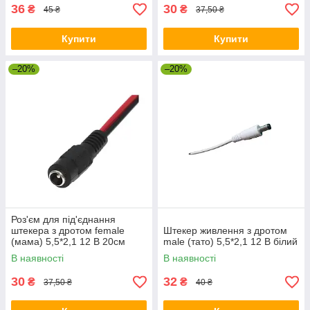
36
30
₴
₴
45 ₴
37,50 ₴
Купити
Купити
–20%
–20%
Роз'єм для під'єднання
штекера з дротом female
Штекер живлення з дротом
(мама) 5,5*2,1 12 В 20см
male (тато) 5,5*2,1 12 В білий
В наявності
В наявності
30
32
₴
₴
37,50 ₴
40 ₴