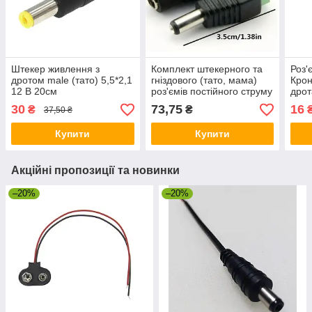
Штекер живлення з
Комплект штекерного та
Роз'
дротом male (тато) 5,5*2,1
гніздового (тато, мама)
Крон
12 В 20см
роз'ємів постійного струму
дро
без паяння 5,5*2,1 мм під
30
73,75
16
₴
₴
37,50 ₴
гвинт.
Купити
Купити
Акційні пропозиції та новинки
–20%
–20%