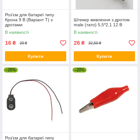
Роз'єм для батареї типу
Крона 9 В (Варіант Т) з
Штекер живлення з дротом
дротами
male (тато) 5,5*2,1 12 В
В наявності
В наявності
16
26
₴
₴
20 ₴
32,50 ₴
Купити
Купити
–20%
–20%
Роз'єм для батареї типу