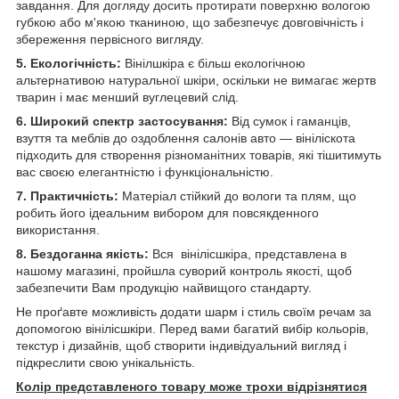
завдання. Для догляду досить протирати поверхню вологою
губкою або м'якою тканиною, що забезпечує довговічність і
збереження первісного вигляду.
5. Екологічність:
Вінілшкіра є більш екологічною
альтернативою натуральної шкіри, оскільки не вимагає жертв
тварин і має менший вуглецевий слід.
6. Широкий спектр застосування:
Від сумок і гаманців,
взуття та меблів до оздоблення салонів авто — вініліскота
підходить для створення різноманітних товарів, які тішитимуть
вас своєю елегантністю і функціональністю.
7. Практичність:
Матеріал стійкий до вологи та плям, що
робить його ідеальним вибором для повсякденного
використання.
8. Бездоганна якість:
Вся вінілісшкіра, представлена в
нашому магазині, пройшла суворий контроль якості, щоб
забезпечити Вам продукцію найвищого стандарту.
Не проґавте можливість додати шарм і стиль своїм речам за
допомогою вінілісшкіри. Перед вами багатий вибір кольорів,
текстур і дизайнів, щоб створити індивідуальний вигляд і
підкреслити свою унікальність.
Колір представленого товару може трохи відрізнятися