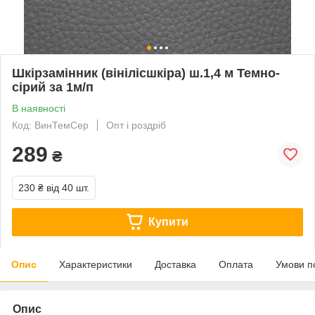
Шкірзамінник (вінілісшкіра) ш.1,4 м Темно-
сірий за 1м/п
В наявності
Код: ВинТемСер
Опт і роздріб
289
₴
230 ₴
від 40 шт.
Купити
Опис
Характеристики
Доставка
Оплата
Умови п
Опис