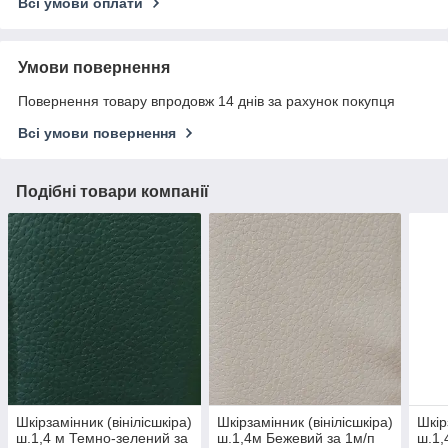
Всі умови оплати
Умови повернення
Повернення товару впродовж 14 днів за рахунок покупця
Всі умови повернення
Подібні товари компанії
Шкірзамінник (вінілісшкіра)
Шкірзамінник (вінілісшкіра)
Шкір
ш.1,4 м Темно-зелений за
ш.1,4м Бежевий за 1м/п
ш.1,