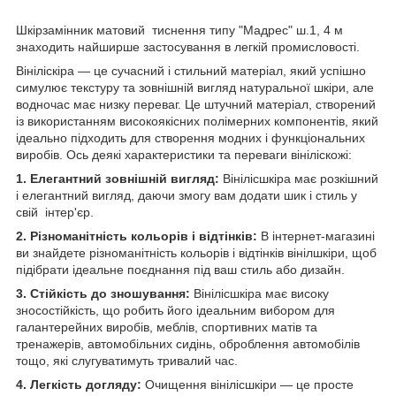
Шкірзамінник матовий тиснення типу "Мадрес" ш.1, 4 м
знаходить найширше застосування в легкій промисловості.
Вініліскіра — це сучасний і стильний матеріал, який успішно
симулює текстуру та зовнішній вигляд натуральної шкіри, але
водночас має низку переваг. Це штучний матеріал, створений
із використанням високоякісних полімерних компонентів, який
ідеально підходить для створення модних і функціональних
виробів. Ось деякі характеристики та переваги вініліскожі:
1. Елегантний зовнішній вигляд:
Вінілісшкіра має розкішний
і елегантний вигляд, даючи змогу вам додати шик і стиль у
свій інтер'єр.
2. Різноманітність кольорів і відтінків:
В інтернет-магазині
ви знайдете різноманітність кольорів і відтінків вінілшкіри, щоб
підібрати ідеальне поєднання під ваш стиль або дизайн.
3. Стійкість до зношування:
Вінілісшкіра має високу
зносостійкість, що робить його ідеальним вибором для
галантерейних виробів, меблів, спортивних матів та
тренажерів, автомобільних сидінь, оброблення автомобілів
тощо, які слугуватимуть тривалий час.
4. Легкість догляду:
Очищення вінілісшкіри — це просте