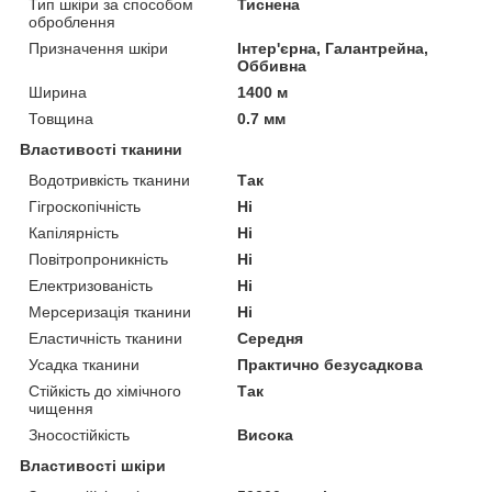
Тип шкіри за способом
Тиснена
оброблення
Призначення шкіри
Інтер'єрна, Галантрейна,
Оббивна
Ширина
1400 м
Товщина
0.7 мм
Властивості тканини
Водотривкість тканини
Так
Гігроскопічність
Ні
Капілярність
Ні
Повітропроникність
Ні
Електризованість
Ні
Мерсеризація тканини
Ні
Еластичність тканини
Середня
Усадка тканини
Практично безусадкова
Стійкість до хімічного
Так
чищення
Зносостійкість
Висока
Властивості шкіри