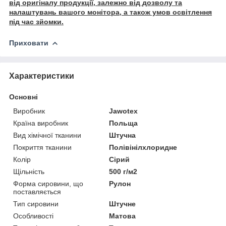
від оригіналу продукції, залежно від дозволу та
налаштувань вашого монітора, а також умов освітлення
під час зйомки.
Приховати
Характеристики
Основні
Виробник
Jawotex
Країна виробник
Польща
Вид хімічної тканини
Штучна
Покриття тканини
Полівінілхлоридне
Колір
Сірий
Щільність
500 г/м2
Форма сировини, що
Рулон
поставляється
Тип сировини
Штучне
Особливості
Матова