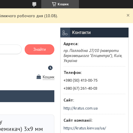
Кошик
ближчого робочого дня (10.08).
Контакти
Знайти
пр. Палладіна 27/10 (навпроти
Берковецького "Епіцентра"), Київ,
Україна
Кошик
+380 (50) 413-00-75
+380 (67) 261-40-03
http://kratus.com.ua
у
ремикач) 3х9 мм
https://kratus.kiev.ua/ua/