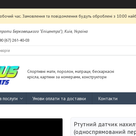
робочий час. Замовлення та повідомлення будуть оброблені з 10:00 най
проти Берковецького "Епіцентра"), Київ, Україна
80 (67) 261-40-03
Спортивні мати, поролон, матраци, бескаркасні
крісла, картини за номерами, конструктори
а послуги
Умови оплати та доставки
Контакти
Ртутний датчик нахил
(односпрямований пе