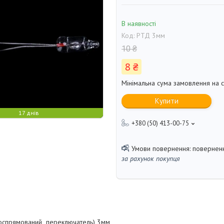
В наявності
Код:
РТД 3мм
10 ₴
8 ₴
Мінімальна сума замовлення на с
Купити
17 днів
+380 (50) 413-00-75
поверненн
за рахунок покупця
оспрямований переключатель) 3мм