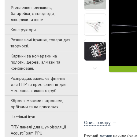
Утеплення приміщень,
батарейки, світлодіоди,
ліхтарики та інше
Конструктори
Розвиваючі іграшки, товари для
творчості.
Картини за номерами на
полотні, дереві, алмазні та
комбіновані.
Розпродаж залишків фітингів
для ППР та прес-фітингів для
металопластикових труб
Зброя з м'якими патронами,
орбізами та на присосках
Настільні ігри
Опис товару
ППУ панелі для шумоізоляції
AcoustiFoam PPU
Ртутний
датчик
нахилу (одн