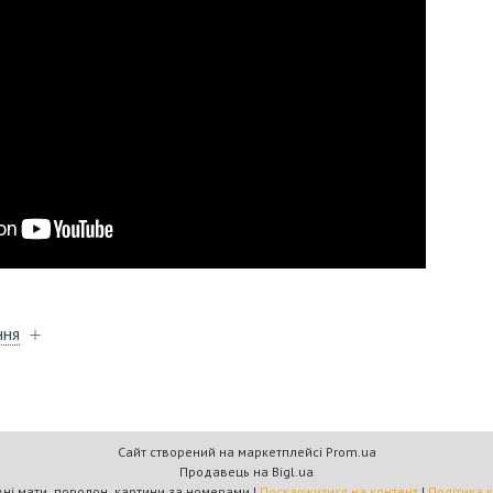
ння
Сайт створений на маркетплейсі
Prom.ua
Продавець на Bigl.ua
"Кратус" спортивні мати, поролон, картини за номерами |
Поскаржитися на контент
|
Політика 