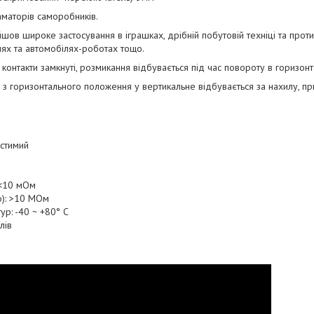
маторів саморобників.
йшов широке застосування в іграшках, дрібній побутовій техніці та прот
лях та автомобілях-роботах тощо.
контакти замкнуті, розмикання відбувається під час повороту в горизон
 з горизонтального положення у вертикальне відбувається за нахилу, пр
устимий
 <10 мОм
о): >10 МОм
р: -40 ~ +80° C
лів