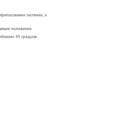
иприпасованих системах, а
тальне положення.
иблизно 45 градусів.