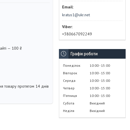
kratus1@ukr.net
+380667092249
айті — 100 ₴
Графік роботи
Понеділок
10:00
15:00
Вівторок
10:00
15:00
Середа
10:00
15:00
я товару протягом 14 днів
Четвер
10:00
15:00
Пʼятниця
10:00
15:00
Субота
Вихідний
Неділя
Вихідний