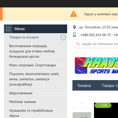
Зараз у компанії не
пр. Палладіна 27/10 (нав
+380 (50) 413-00-75
+3
Товари та послуги
Виготовлення матраців,
подушок для м'яких меблів,
безкаркасні крісла.
Мати спортивні. Спорттовари
Поролон, пінополіетилен, клей,
нитки, синтепон, синтепух
(холофайбер)
Головна
Товари т
Шкірозамінник
Меблеві тканини
–20%
Іграшкова та страйкбольна
зброя