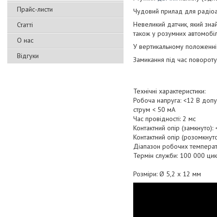
Прайс-листи
Чудовий прилад для радіоа
Невеликий датчик, який зна
Статті
також у розумних автомобі
О нас
У вертикальному положенні 
Відгуки
Замикання під час повороту
Технічні характеристики:
Робоча напруга: <12 В доп
струм < 50 мА
Час провідності: 2 мс
Контактний опір (замкнуто):
Контактний опір (розомкнут
Діапазон робочих температу
Термін служби: 100 000 цик
Розміри: Ø 5,2 x 12 мм