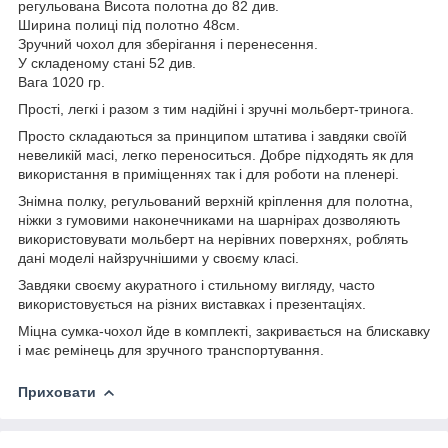
регульована Висота полотна до 82 див.
Ширина полиці під полотно 48см.
Зручний чохол для зберігання і перенесення.
У складеному стані 52 див.
Вага 1020 гр.
Прості, легкі і разом з тим надійні і зручні мольберт-тринога.
Просто складаються за принципом штатива і завдяки своїй
невеликій масі, легко переноситься. Добре підходять як для
використання в приміщеннях так і для роботи на пленері.
Знімна полку, регульований верхній кріплення для полотна,
ніжки з гумовими наконечниками на шарнірах дозволяють
використовувати мольберт на нерівних поверхнях, роблять
дані моделі найзручнішими у своєму класі.
Завдяки своєму акуратного і стильному вигляду, часто
використовується на різних виставках і презентаціях.
Міцна сумка-чохол йде в комплекті, закривається на блискавку
і має ремінець для зручного транспортування.
Приховати