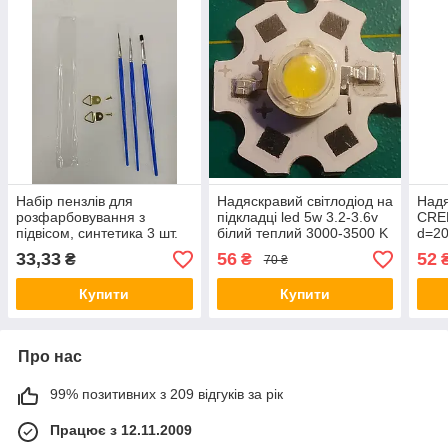
Набір пензлів для
Надяскравий світлодіод на
Надя
розфарбовування з
підкладці led 5w 3.2-3.6v
CREE
підвісом, синтетика 3 шт.
білий теплий 3000-3500 K
d=20
біли
33,33
56
52
₴
₴
70 ₴
Купити
Купити
Про нас
99% позитивних з 209 відгуків за рік
Працює з 12.11.2009