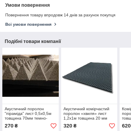
Умови повернення
Повернення товару впродовж 14 днів за рахунок покупця
Всі умови повернення
Подібні товари компанії
Акустичний поролон
Акустичний комірчастий
Комі
"піраміда" лист 0,5х0,5м
поролон «хвиля» лист
поро
товщина 70мм темно-
1,2х1м товщина 20 мм
тов
сірий
темно-сірий
270
320
620
₴
₴