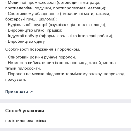
· Медичної промисловості (ортопедичні матраци,
протиалергічні подушки, протипролежневі матраци);
· Спортивному обладнанню (гімнастичні мати, татами,
боксерські груші, шоломи);
· Будівельної індустрії (звукоізоляція. теплоізоляція);
· Виробництво м'якої іграшки;
· Індустрії побуту (оформлювальні та інтер'єрні роботи);
· Виробництво одягу.
Особливості поводження з поролоном.
· Спиртовий розчин руйнує поролон.
· Не можна вибивати пил із поролонових деталей, можна
тільки пилососити.
· Поролон не можна піддавати термічному впливу, наприклад,
прасувати.
Приховати
Спосіб упаковки
поліетиленова плівка