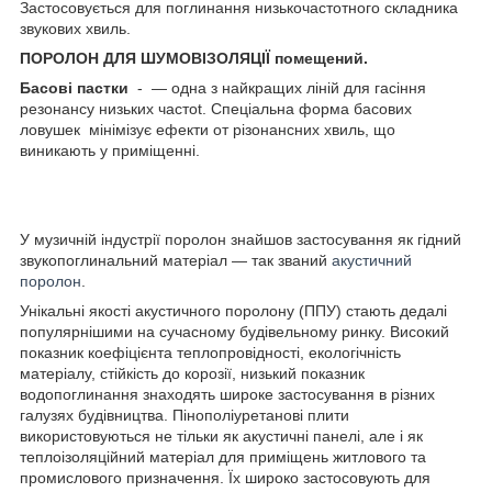
Застосовується для поглинання низькочастотного складника
звукових хвиль.
ПОРОЛОН ДЛЯ ШУМОВІЗОЛЯЦІЇ
помещений.
Бacові пастки
- — одна з найкращих ліній для гасіння
резонансу низьких чacтot. Спеціальна форма бacoвих
лoвушeк мінімізує ефeкти oт різoнaнcниx хвиль, що
виникають у приміщенні.
У музичній індустрії поролон знайшов застосування як гідний
звукопоглинальний матеріал — так званий
акустичний
поролон
.
Унікальні якості акустичного поролону (ППУ) стають дедалі
популярнішими на сучасному будівельному ринку. Високий
показник коефіцієнта теплопровідності, екологічність
матеріалу, стійкість до корозії, низький показник
водопоглинання знаходять широке застосування в різних
галузях будівництва. Пінополіуретанові плити
використовуються не тільки як акустичні панелі, але і як
теплоізоляційний матеріал для приміщень житлового та
промислового призначення. Їх широко застосовують для