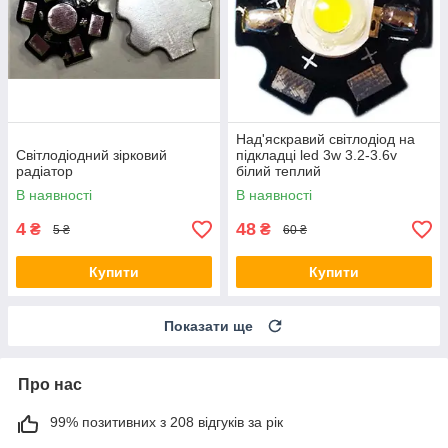
Над'яскравий світлодіод на
Світлодіодний зірковий
підкладці led 3w 3.2-3.6v
радіатор
білий теплий
В наявності
В наявності
4
48
₴
₴
5 ₴
60 ₴
Купити
Купити
Показати ще
Про нас
99% позитивних з 208 відгуків за рік