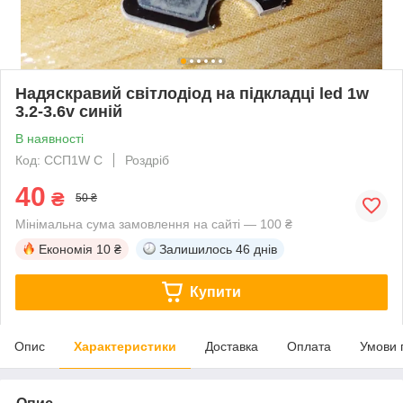
Надяскравий світлодіод на підкладці led 1w
3.2-3.6v синій
В наявності
Код: ССП1W С
Роздріб
40
₴
50 ₴
Мінімальна сума замовлення на сайті — 100 ₴
Економія
10 ₴
Залишилось
46 днів
Купити
Опис
Характеристики
Доставка
Оплата
Умови 