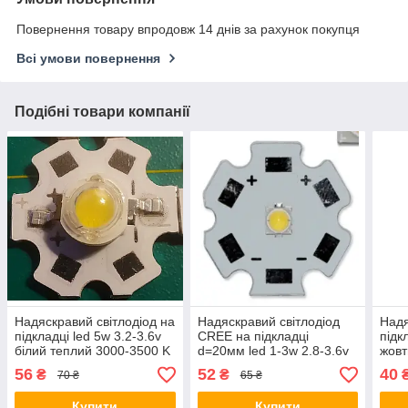
Повернення товару впродовж 14 днів за рахунок покупця
Всі умови повернення
Подібні товари компанії
Надяскравий світлодіод на
Надяскравий світлодіод
Надя
підкладці led 5w 3.2-3.6v
CREE на підкладці
підк
білий теплий 3000-3500 K
d=20мм led 1-3w 2.8-3.6v
жовт
білий нейтральний
56
52
40
₴
₴
70 ₴
65 ₴
Купити
Купити