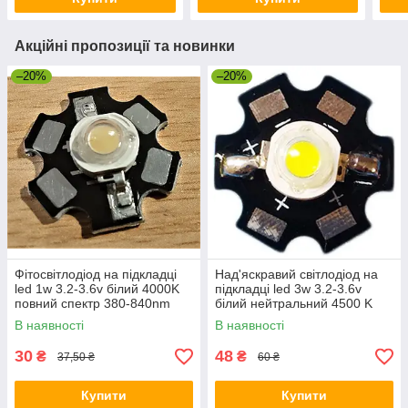
Акційні пропозиції та новинки
–20%
–20%
Фітосвітлодіод на підкладці
Над'яскравий світлодіод на
led 1w 3.2-3.6v білий 4000K
підкладці led 3w 3.2-3.6v
повний спектр 380-840nm
білий нейтральний 4500 K
В наявності
В наявності
30
48
₴
₴
37,50 ₴
60 ₴
Купити
Купити