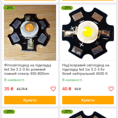
–20%
–20%
Фітосвітлодіод на підкладці
Над'яскравий світлодіод на
led 3w 3.2-3.6v рожевий
підкладці led 1w 3.2-3.6v
повний спектр 400-800nm
білий нейтральний 4500 K
В наявності
В наявності
35
40
₴
₴
43,75 ₴
50 ₴
Купити
Купити
–20%
–20%