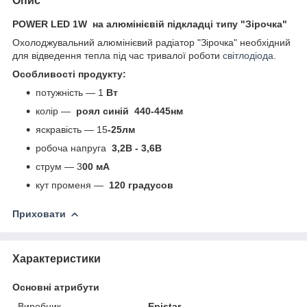
Опис
POWER LED 1W на алюмінієвій підкладці типу "Зірочка"
Охолоджувальний алюмінієвий радіатор "Зірочка" необхідний
для відведення тепла під час тривалої роботи
світлодіода
.
Особливості продукту:
потужність — 1
Вт
колір —
роял синій 440-445нм
яскравість — 15
-25лм
робоча напруга
3,2В - 3,6В
струм — 3
00 мА
кут променя —
120 градусов
Приховати
Характеристики
Основні атрибути
Виробник
Epistar