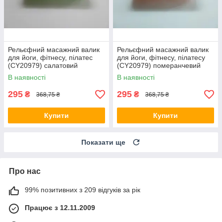
Рельєфний масажний валик
Рельєфний масажний валик
для йоги, фітнесу, пілатес
для йоги, фітнесу, пілатесу
(CY20979) салатовий
(CY20979) померанчевий
В наявності
В наявності
295
295
₴
₴
368,75 ₴
368,75 ₴
Купити
Купити
Показати ще
Про нас
99% позитивних з 209 відгуків за рік
Працює з 12.11.2009