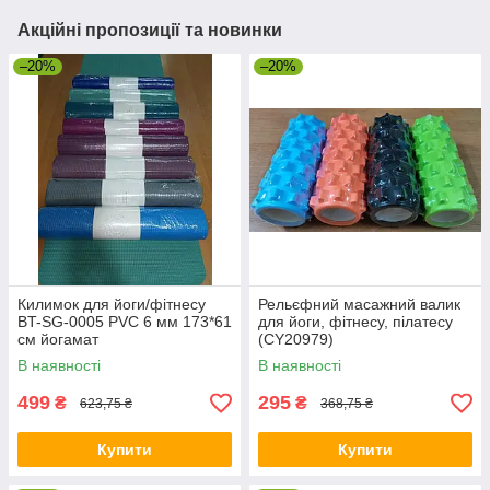
Акційні пропозиції та новинки
–20%
–20%
Килимок для йоги/фітнесу
Рельєфний масажний валик
BT-SG-0005 PVC 6 мм 173*61
для йоги, фітнесу, пілатесу
см йогамат
(CY20979)
В наявності
В наявності
499
295
₴
₴
623,75 ₴
368,75 ₴
Купити
Купити