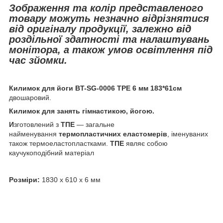
Зображення та колір представленого
товару можуть незначно відрізнятися
від оригіналу продукції, залежно від
роздільної здатності та налаштувань
монітора, а також умов освітлення під
час зйомки.
Килимок для йоги BT-SG-0006 TPE 6 мм 183*61см
двошаровий.
Килимок для занять гімнастикою, йогою.
И
зготовлений з
ТПЕ
— загальне
найменування
термопластичних еластомерів
, іменуваних
також термоеластопластками.
ТПЕ
являє собою
каучукоподібний матеріал
Розміри:
1830 х 610 х 6 мм