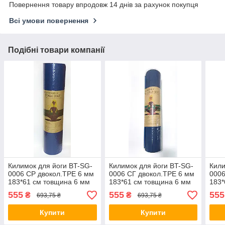
Повернення товару впродовж 14 днів за рахунок покупця
Всі умови повернення
Подібні товари компанії
Килимок для йоги BT-SG-
Килимок для йоги BT-SG-
Кили
0006 СР двокол.TPE 6 мм
0006 СГ двокол.TPE 6 мм
0006
183*61 см товщина 6 мм
183*61 см товщина 6 мм
183*
йогамат
йогамат
йога
555
555
555
₴
₴
693,75 ₴
693,75 ₴
Купити
Купити