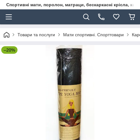
Спортивні мати, поролон, матраци, бескаркасні крісла, кар
Товари та послуги
Мати спортивні. Спорттовари
Кар
–20%