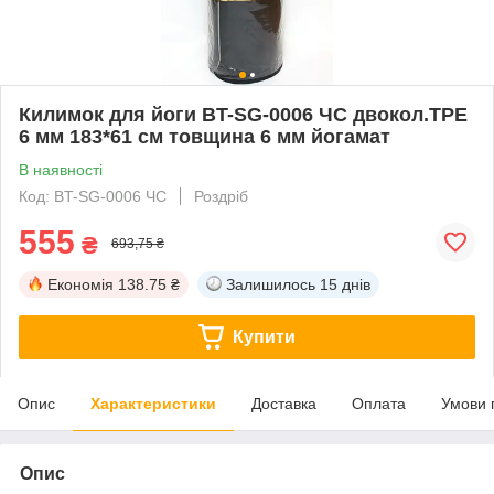
Килимок для йоги BT-SG-0006 ЧС двокол.TPE
6 мм 183*61 см товщина 6 мм йогамат
В наявності
Код: BT-SG-0006 ЧС
Роздріб
555
₴
693,75 ₴
Економія
138.75 ₴
Залишилось
15 днів
Купити
Опис
Характеристики
Доставка
Оплата
Умови 
Опис