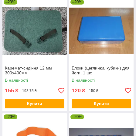
–20%
–20%
Каремат-сидіння 12 мм
Блоки (цеглинки, кубики) для
300х400мм
йоги, 1 шт.
В наявності
В наявності
155
120
₴
₴
193,75 ₴
150 ₴
Купити
Купити
–20%
–20%