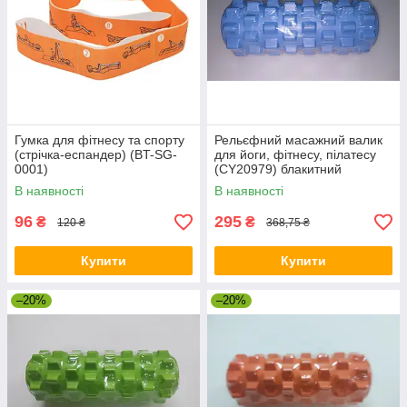
Гумка для фітнесу та спорту
Рельєфний масажний валик
(стрічка-еспандер) (BT-SG-
для йоги, фітнесу, пілатесу
0001)
(CY20979) блакитний
В наявності
В наявності
96
295
₴
₴
120 ₴
368,75 ₴
Купити
Купити
–20%
–20%