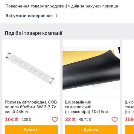
Повернення товару впродовж 14 днів за рахунок покупця
Всі умови повернення
Подібні товари компанії
Яскрава світлодіодна COB
Шкірзамінник
Шкір
панель 60х8мм 3W 3-3,7v
самоклеючий
сам
синій 455нм
(вінілісшкіра) 10х15см
(він
Чорний
Темн
104
32
159
₴
₴
130 ₴
45,71 ₴
Купити
Купити