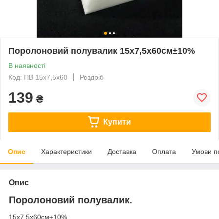
Поролоновий полувалик 15х7,5х60см±10%
В наявності
Код: ПВ 15х7,5х60
Роздріб
139
₴
Купити
Опис
Характеристики
Доставка
Оплата
Умови п
Опис
Поролоновий полувалик.
15х7,5х60см±10%