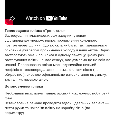
Теплоощадна плівка
«Третіє скло»
Застосування пластикових рам завдяки гумовим
ущільнювачам унеможливлює проникнення холодного
повітря через щілини. Однак, скла як були, так і залишилися
основним джерелом проникнення холоду в наші житла. Зараз
застосовують уже й по 3 скла в одному пакеті (у цьому разі
застосування плівки не має сенсу), але думаємо це не всім по
кишені. Пропонована плівка має надзвичайно низький
коефіцієнт теплопередавання, низькою статичністю (не
збирає пил), високою ефективністю використання як узимку,
так і влітку, низькою ціною.
Встановлення плівки
Необхідний інструмент: канцелярський ніж, ножиці, побутовий
фен.
Встановлення бажано проводити вдвох. Ідеальний варіант —
зняти ручки та наклеїти плівку на коробку вікна (по
периметру).