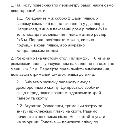
На чисту поверхню (по периметру рами) наклеюємо
двосторонній скотч.
Роз'єднайте між собою 2 шари плівки. У
вашому комплекті плівка, складена у два шари.
Наприклад, якщо в пакованні розмір плівки 3х1м,
то готова до наклеювання плівка матиме розмір
2х3 м. Порада: роз'єднати можна, сильно
подувши в край плівки, або акуратно
канцелярським ножем.
Розкриємо (на чистому столі) плівку 2х3 = 6 кв м за
розмірами вікон з урахуванням накладення на скотч не
менш ніж 2 см. Перевірте правильність вимірювання,
доклавши отриманий шматок плівки до вікна.
Знімаємо захисну паперову смугу з
двостороннього скотчу. Це простіше зробити,
якщо перед наклеюванням відокремити край
паперу та скотчу.
Акуратно (завдовжки, тримаючи зверху та
знизу) приклеюємо плівку на скотч. Радимо
починати з невеликих вікон. Не звертайте уваги
на зморшки. Головне — приклеїти плівку по