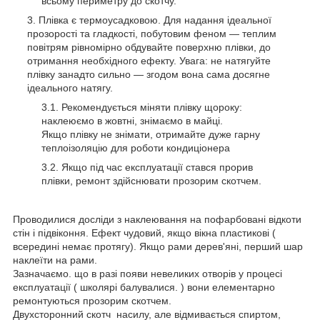
всьому периметру до скотчу.
Плівка є термоусадковою. Для надання ідеальної
прозорості та гладкості, побутовим феном — теплим
повітрям рівномірно обдувайте поверхню плівки, до
отримання необхідного ефекту. Увага: не натягуйте
плівку занадто сильно — згодом вона сама досягне
ідеального натягу.
Рекомендується міняти плівку щороку:
наклеюємо в жовтні, знімаємо в майці.
Якщо плівку не знімати, отримайте дуже гарну
теплоізоляцію для роботи кондиціонера
Якщо під час експлуатації стався прорив
плівки, ремонт здійснювати прозорим скотчем.
Проводилися досліди з наклеювання на пофарбовані відкоти
стін і підвіконня. Ефект чудовий, якщо вікна пластикові (
всередині немає протягу). Якщо рами дерев'яні, перший шар
наклеїти на рами.
Зазначаємо. що в разі появи невеликих отворів у процесі
експлуатації ( школярі балувалися. ) вони елементарно
ремонтуються прозорим скотчем.
Двухсторонний скотч насилу, але відмивається спиртом,