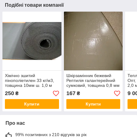
Подібні товари компанії
Хімічно зшитий
Шкірзамінник бежевий
Тепл
пінополіетилен 33 кг/м3,
Рептилія галантерейний
Опт,
товщина 10мм ш. 1,0 м
сумковий, товщина 0,8 мм
2,0 
ш.1,4м за 1 м/п
вигл
250
167
9 0
₴
₴
Купити
Купити
Про нас
99% позитивних з 210 відгуків за рік