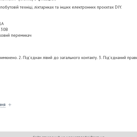
обутовій техніці, ліхтариках та інших електронних проєктах DIY.
1А
: 30В
пковий перемикач
мкнено. 2. Під'єднан лівий до загального контакту. 3. Під'єднаний прав
ння