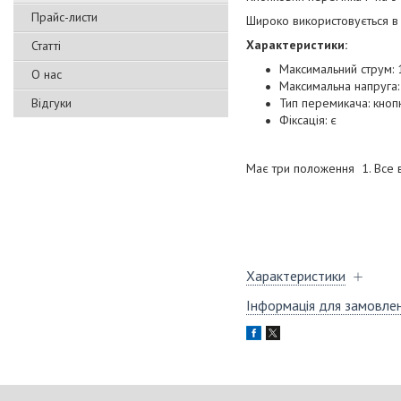
Прайс-листи
Широко використовується в п
Х
арактеристики:
Статті
Максимальний струм: 
О нас
Максимальна напруга
Відгуки
Тип перемикача: кно
Фіксація: є
Має три положення 1. Все ви
Характеристики
Інформація для замовле