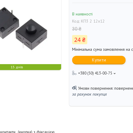
В наявності
Код:
КП3 2 12х12
30 ₴
24 ₴
Мінімальна сума замовлення на с
Купити
15 днів
+380 (50) 413-00-75
поверненн
за рахунок покупця
контакти (кнопка) з фіксацією