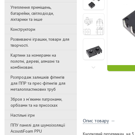
Утеплення приміщень,
батарейки, світлодіоди,
ліхтарики та інше
Конструктори
Розвиваючі іграшки, товари для
творчості.
Картини за номерами на
полотні, дереві, алмазні та
комбіновані.
Розпродаж залишків фітингів
для ППР та прес-фітингів для
металопластикових труб
Зброя з м'якими патронами,
орбізами та на присосках
Настільні ігри
Опис товару
ППУ панелі для шумоізоляції
AcoustiFoam PPU
Кнопковий перемикач на 3 