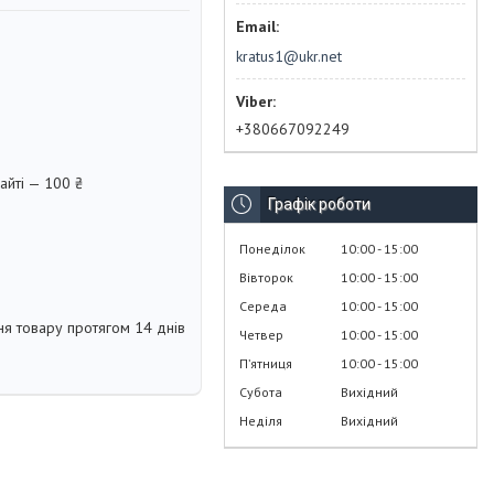
kratus1@ukr.net
+380667092249
айті — 100 ₴
Графік роботи
Понеділок
10:00
15:00
Вівторок
10:00
15:00
Середа
10:00
15:00
я товару протягом 14 днів
Четвер
10:00
15:00
Пʼятниця
10:00
15:00
Субота
Вихідний
Неділя
Вихідний