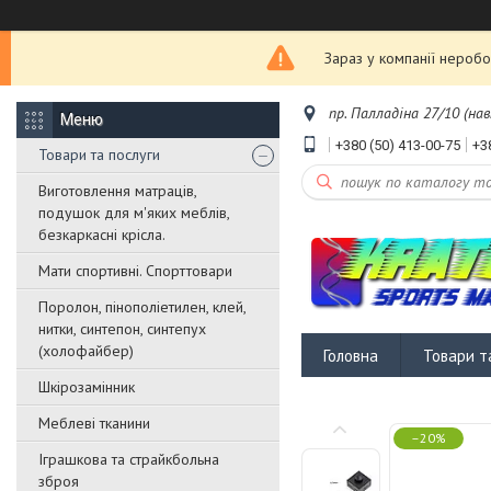
Зараз у компанії неробо
пр. Палладіна 27/10 (нав
+380 (50) 413-00-75
+3
Товари та послуги
Виготовлення матраців,
подушок для м'яких меблів,
безкаркасні крісла.
Мати спортивні. Спорттовари
Поролон, пінополіетилен, клей,
нитки, синтепон, синтепух
(холофайбер)
Головна
Товари т
Шкірозамінник
Меблеві тканини
–20%
Іграшкова та страйкбольна
зброя