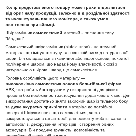
Колір представленого товару може трохи відрізнятися
від оригіналу продукції, залежно від роздільної здатності
та налаштувань вашого монітора, а також умов
освітлення при зйомці.
Шкірзамінник
самоклеючий
матовий - тиснення типу
"Мадрас"
Самоклеючий шкірозамінник (вінілісшкіра) - це штучний
матеріал, що імітує текстуру та зовнішній вигляд натуральної
шкіри. Він складається з тканинної або іншої основи, покритої
полімерним шаром, що надає йому властивості, схожі з
натуральною шкірою і шару, що самоклеїться.
Головна особливість цього матеріалу —
високоякісна самоклеюча основа бельгійської фірми
HPX
, яка робить його зручним у використанні для різних
проектів без необхідності застосування додаткового клею. Для
використання достатньо зняти захисний шар із тильного боку
та
дуже акуратно прикріпити
матеріал до потрібної
поверхні.Шкірзамінник, що самоклеїться, часто
використовується в галантереї, для ремонту меблів, салонів
автомобілів, декорування інтер'єрів і створення різних
аксесуарів. Він поєднує зручність, довговічність та
привабливий зовнішній вигляд.