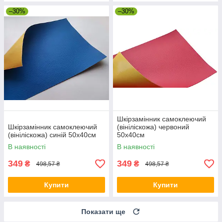
–30%
–30%
Шкірзамінник самоклеючий
Шкірзамінник самоклеючий
(вініліскожа) червоний
(вініліскожа) синій 50х40см
50х40см
В наявності
В наявності
349
349
₴
₴
498,57 ₴
498,57 ₴
Купити
Купити
Показати ще