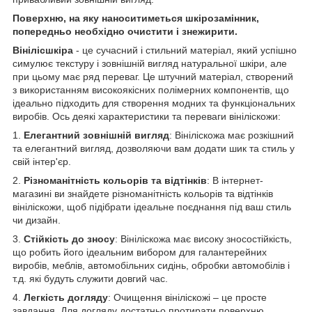
Поверхню, на яку наноситиметься шкірозамінник,
попередньо необхідно очистити і знежирити.
Вінілісшкіра
- це сучасний і стильний матеріал, який успішно
симулює текстуру і зовнішній вигляд натуральної шкіри, але
при цьому має ряд переваг. Це штучний матеріал, створений
з використанням високоякісних полімерних компонентів, що
ідеально підходить для створення модних та функціональних
виробів. Ось деякі характеристики та переваги вініліскожи:
1.
Елегантний зовнішній вигляд
: Вініліскожа має розкішний
та елегантний вигляд, дозволяючи вам додати шик та стиль у
свій інтер'єр.
2.
Різноманітність кольорів та відтінків
: В інтернет-
магазині ви знайдете різноманітність кольорів та відтінків
вініліскожи, щоб підібрати ідеальне поєднання під ваш стиль
чи дизайн.
3.
Стійкість до зносу
: Вініліскожа має високу зносостійкість,
що робить його ідеальним вибором для галантерейних
виробів, меблів, автомобільних сидінь, обробки автомобілів і
т.д. які будуть служити довгий час.
4.
Легкість догляду
: Очищення вініліскожі – це просте
завдання. Для догляду достатньо протирати поверхню