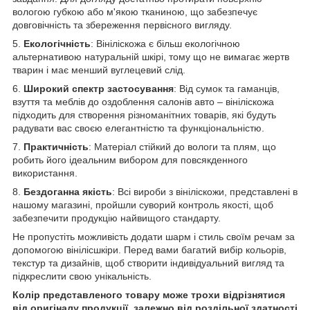
вологою губкою або м'якою тканиною, що забезпечує
довговічність та збереження первісного вигляду.
5.
Екологічність
: Вініліскожа є більш екологічною
альтернативою натуральній шкірі, тому що не вимагає жертв
тварин і має менший вуглецевий слід.
6.
Широкий спектр застосування
: Від сумок та гаманців,
взуття та меблів до оздоблення салонів авто – вініліскожа
підходить для створення різноманітних товарів, які будуть
радувати вас своєю елегантністю та функціональністю.
7.
Практичність
: Матеріал стійкий до вологи та плям, що
робить його ідеальним вибором для повсякденного
використання.
8.
Бездоганна якість
: Всі вироби з вініліскожи, представлені в
нашому магазині, пройшли суворий контроль якості, щоб
забезпечити продукцію найвищого стандарту.
Не пропустіть можливість додати шарм і стиль своїм речам за
допомогою вінілісшкіри. Перед вами багатий вибір кольорів,
текстур та дизайнів, щоб створити індивідуальний вигляд та
підкреслити свою унікальність.
Колір представленого товару може трохи відрізнятися
від оригіналу продукції, залежно від роздільної здатності