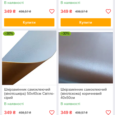
В наявності
В наявності
349
349
₴
₴
498,57 ₴
498,57 ₴
Купити
Купити
–30%
–30%
Шкірзамінник самоклеючий
Шкірзамінник самоклеючий
(вінілісшкіра) 50х40см Cвітло-
(вініліскожа) коричневий
сірий
40х50см
В наявності
В наявності
349
349
₴
₴
498,57 ₴
498,57 ₴