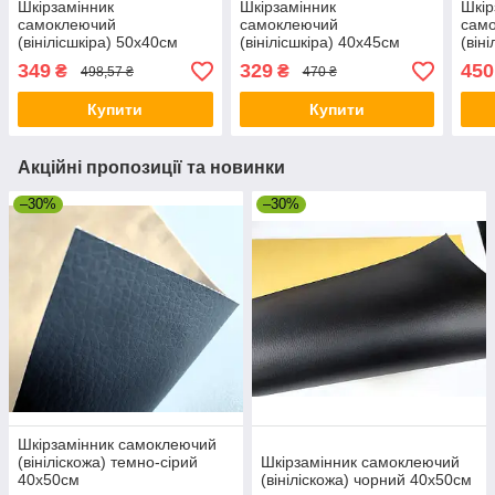
Шкірзамінник
Шкірзамінник
Шкір
самоклеючий
самоклеючий
сам
(вінілісшкіра) 50х40см
(вінілісшкіра) 40х45см
(він
білий
Чорний
100
349
329
450
₴
₴
498,57 ₴
470 ₴
Купити
Купити
Акційні пропозиції та новинки
–30%
–30%
Шкірзамінник самоклеючий
(вініліскожа) темно-сірий
Шкірзамінник самоклеючий
40х50см
(вініліскожа) чорний 40х50см