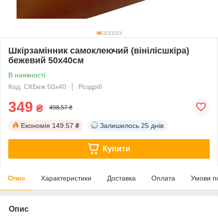
Шкірзамінник самоклеючий (вінілісшкіра)
бежевий 50х40см
В наявності
Код: СКБеж 50х40
Роздріб
349
₴
498,57 ₴
Економія
149.57 ₴
Залишилось
25 днів
Купити
Опис
Характеристики
Доставка
Оплата
Умови п
Опис