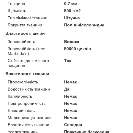
Товщина
0.7 мм
Щільність
500 г/м2
Тип хімічної тканини
Штучна
Покриття тканини
Полівінілхлоридне
Властивості шкіри
Зносостійкість
Висока
Зносостійкість (тест
50000 циклів
Martindale)
Стійкість до хімічного
Так
чищення
Властивості тканини
Гігроскопічність
Немає
Водостійкість тканини
Да
Капілярність
Немає
Повітропроникність
Немає
Електричність
Немає
Мерсеризація тканини
Немає
Еластичність тканини
Середня
Усадка тканини
Практично безусадна