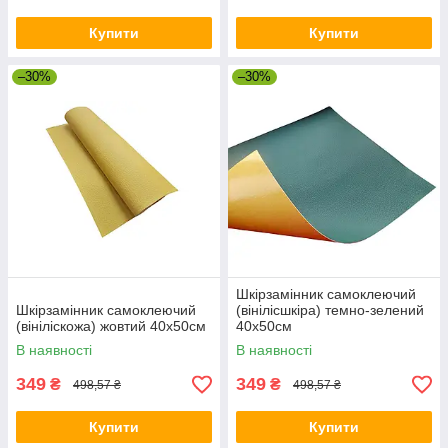
Купити
Купити
–30%
–30%
Шкірзамінник самоклеючий
Шкірзамінник самоклеючий
(вінілісшкіра) темно-зелений
(вініліскожа) жовтий 40х50см
40х50см
В наявності
В наявності
349
349
₴
₴
498,57 ₴
498,57 ₴
Купити
Купити