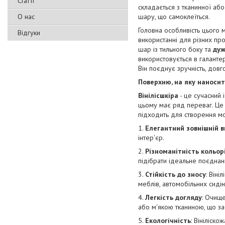
Статті
складається з тканинної аб
О нас
шару, що самоклеїться.
Головна особливість цього 
Відгуки
використанні для різних пр
шар із тильного боку та
дуж
використовується в галантер
Він поєднує зручність, довг
Поверхню, на яку наносит
Вінілісшкіра
- це сучасний 
цьому має ряд переваг. Це 
підходить для створення мо
1.
Елегантний зовнішній в
інтер'єр.
2.
Різноманітність кольорі
підібрати ідеальне поєднан
3.
Стійкість до зносу
: Він
меблів, автомобільних сидінь
4.
Легкість догляду
: Очищ
або м'якою тканиною, що за
5.
Екологічність
: Вініліск