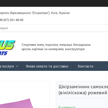
проти Берковецького "Епіцентра"), Київ, Україна
80 (67) 261-40-03
Спортивні мати, поролон, матраци, бескаркасні
крісла, картини за номерами, конструктори
а послуги
Умови оплати та доставки
Контакти
Шкірзамінник самокл
(вініліскожа) рожеви
В наявності