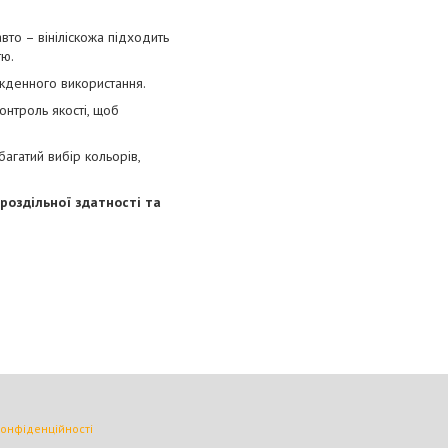
авто – вініліскожа підходить
тю.
якденного використання.
онтроль якості, щоб
агатий вибір кольорів,
 роздільної здатності та
конфіденційності