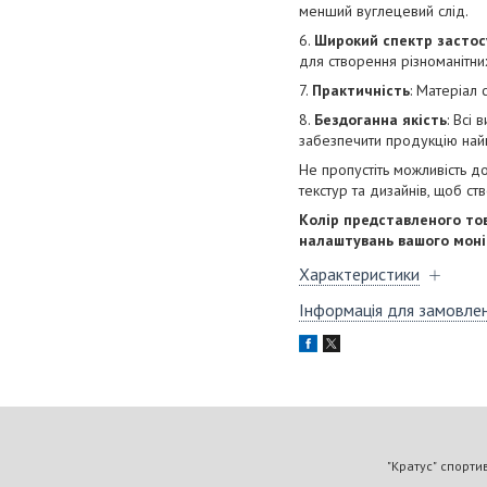
менший вуглецевий слід.
6.
Широкий спектр застос
для створення різноманітних
7.
Практичність
: Матеріал
8.
Бездоганна якість
: Всі
забезпечити продукцію най
Не пропустіть можливість д
текстур та дизайнів, щоб ст
Колір представленого тов
налаштувань вашого моніт
Характеристики
Інформація для замовле