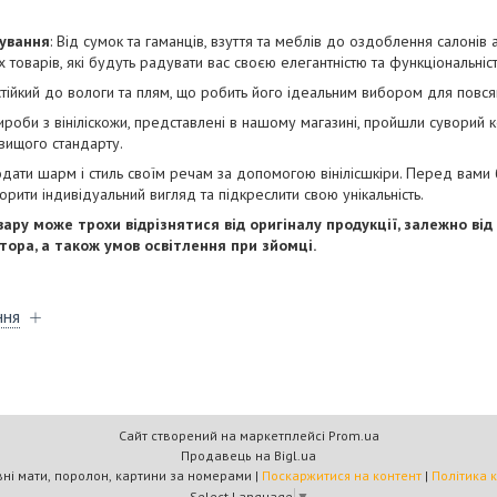
ування
: Від сумок та гаманців, взуття та меблів до оздоблення салонів 
 товарів, які будуть радувати вас своєю елегантністю та функціональніс
 стійкий до вологи та плям, що робить його ідеальним вибором для повс
 вироби з вініліскожи, представлені в нашому магазині, пройшли суворий к
вищого стандарту.
одати шарм і стиль своїм речам за допомогою вінілісшкіри. Перед вами б
ворити індивідуальний вигляд та підкреслити свою унікальність.
ару може трохи відрізнятися від оригіналу продукції, залежно від
ора, а також умов освітлення при зйомці.
ння
Сайт створений на маркетплейсі
Prom.ua
Продавець на Bigl.ua
"Кратус" спортивні мати, поролон, картини за номерами |
Поскаржитися на контент
|
Політика 
Select Language
▼