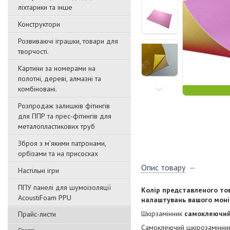
ліхтарики та інше
Конструктори
Розвиваючі іграшки, товари для
творчості.
Картини за номерами на
полотні, дереві, алмазні та
комбіновані.
Розпродаж залишків фітингів
для ППР та прес-фітингів для
металопластикових труб
Зброя з м'якими патронами,
орбізами та на присосках
Опис товару
Настільні ігри
ППУ панелі для шумоізоляції
Колір представленого тов
AcoustiFoam PPU
налаштувань вашого моніт
Шкірзамінник
самоклеючи
Прайс-листи
Самоклеючий шкірозамінник (