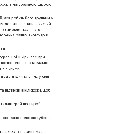
схожі з натуральною шкірою і
PX
, яка робить його зручним у
ня достатньо зняти захисний
що самоклеїться, часто
ворення різних аксесуарів.
ти.
туральної шкіри, але при
 компонентів, що ідеально
ініліскожи:
додати шик та стиль у свій
та відтінків вініліскожи, щоб
я галантерейних виробів,
ти поверхню вологою губкою
агає жертв тварин і має