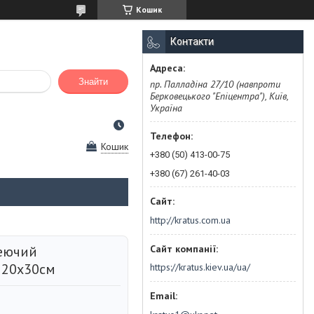
Кошик
Контакти
Знайти
пр. Палладіна 27/10 (навпроти
Берковецького "Епіцентра"), Київ,
Україна
Кошик
+380 (50) 413-00-75
+380 (67) 261-40-03
http://kratus.com.ua
еючий
й 20х30см
https://kratus.kiev.ua/ua/