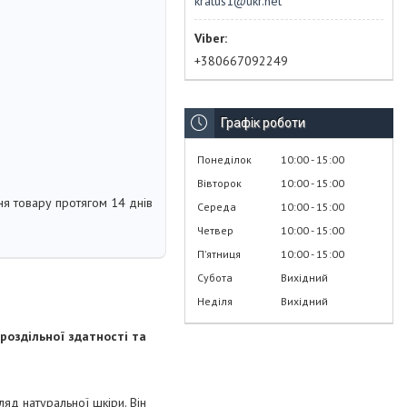
kratus1@ukr.net
+380667092249
Графік роботи
Понеділок
10:00
15:00
Вівторок
10:00
15:00
я товару протягом 14 днів
Середа
10:00
15:00
Четвер
10:00
15:00
Пʼятниця
10:00
15:00
Субота
Вихідний
Неділя
Вихідний
 роздільної здатності та
ляд натуральної шкіри. Він