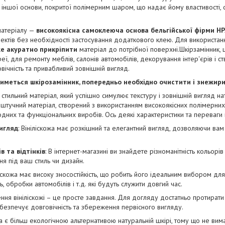
о іншої основи, покритої полімерним шаром, що надає йому властивості, 
матеріалу —
високоякісна самоклеюча основа бельгійської фірми H
оектів без необхідності застосування додаткового клею. Для використан
е акуратно прикріпити
матеріал до потрібної поверхні.Шкірзамінник, 
еї, для ремонту меблів, салонів автомобілів, декорування інтер'єрів і ст
овічність та привабливий зовнішній вигляд.
иметься шкірозамінник, попередньо необхідно очистити і знежири
і стильний матеріал, який успішно симулює текстуру і зовнішній вигляд на
штучний матеріал, створений з використанням високоякісних полімерних
дних та функціональних виробів. Ось деякі характеристики та переваги в
игляд
: Вініліскожа має розкішний та елегантний вигляд, дозволяючи вам 
в та відтінків
: В інтернет-магазині ви знайдете різноманітність кольорів 
ня під ваш стиль чи дизайн.
іліскожа має високу зносостійкість, що робить його ідеальним вибором дл
, обробки автомобілів і т.д. які будуть служити довгий час.
ення вініліскожі – це просте завдання. Для догляду достатньо протира
безпечує довговічність та збереження первісного вигляду.
ожа є більш екологічною альтернативою натуральній шкірі, тому що не вим