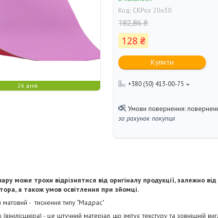
Код:
СКРоз 20х30
182,86 ₴
128 ₴
Купити
+380 (50) 413-00-75
26 днів
поверненн
за рахунок покупця
ару може трохи відрізнятися від оригіналу продукції, залежно від
ора, а також умов освітлення при зйомці.
й
матовий - тиснення типу "Мадрас"
вінілісшкіра) - це штучний матеріал, що імітує текстуру та зовнішній виг