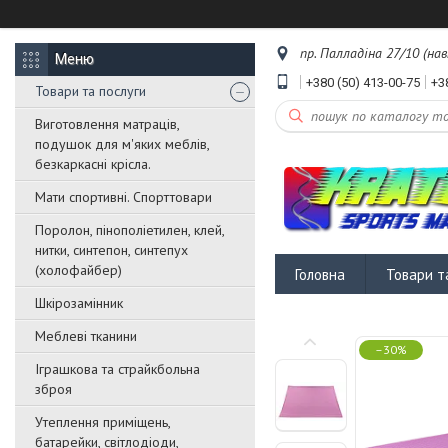
пр. Палладіна 27/10 (нав
+380 (50) 413-00-75
+3
Товари та послуги
Виготовлення матраців,
подушок для м'яких меблів,
безкаркасні крісла.
Мати спортивні. Спорттовари
Поролон, пінополіетилен, клей,
нитки, синтепон, синтепух
(холофайбер)
Головна
Товари т
Шкірозамінник
Меблеві тканини
–30%
Іграшкова та страйкбольна
зброя
Утеплення приміщень,
батарейки, світлодіоди,