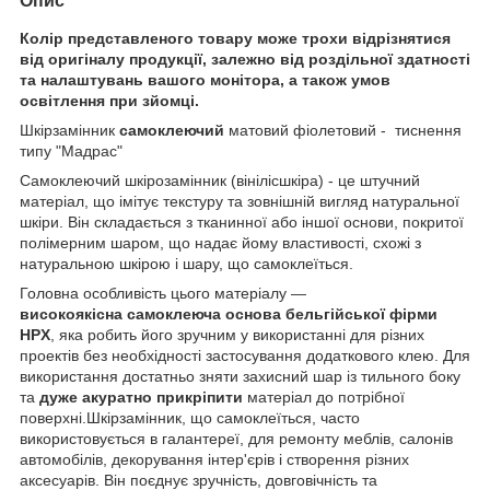
Опис
Колір представленого товару може трохи відрізнятися
від оригіналу продукції, залежно від роздільної здатності
та налаштувань вашого монітора, а також умов
освітлення при зйомці.
Шкірзамінник
самоклеючий
матовий фіолетовий - тиснення
типу "Мадрас"
Самоклеючий шкірозамінник (вінілісшкіра) - це штучний
матеріал, що імітує текстуру та зовнішній вигляд натуральної
шкіри. Він складається з тканинної або іншої основи, покритої
полімерним шаром, що надає йому властивості, схожі з
натуральною шкірою і шару, що самоклеїться.
Головна особливість цього матеріалу —
високоякісна самоклеюча основа бельгійської фірми
HPX
, яка робить його зручним у використанні для різних
проектів без необхідності застосування додаткового клею. Для
використання достатньо зняти захисний шар із тильного боку
та
дуже акуратно прикріпити
матеріал до потрібної
поверхні.Шкірзамінник, що самоклеїться, часто
використовується в галантереї, для ремонту меблів, салонів
автомобілів, декорування інтер'єрів і створення різних
аксесуарів. Він поєднує зручність, довговічність та