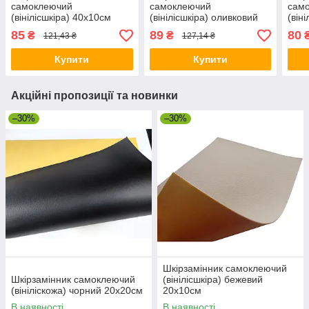
самоклеючий
самоклеючий
сам
(вінілісшкіра) 40х10см
(вінілісшкіра) оливковий
(він
Фіолетовий
30х14см
Сал
85
89
80
₴
₴
121,43 ₴
127,14 ₴
Купити
Купити
Акційні пропозиції та новинки
–30%
–30%
Шкірзамінник самоклеючий
Шкірзамінник самоклеючий
(вінілісшкіра) бежевий
(вініліскожа) чорний 20х20см
20х10см
В наявності
В наявності