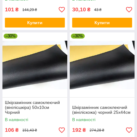
101
30,10
₴
₴
144,29 ₴
43 ₴
Купити
Купити
–30%
–30%
Шкірзамінник самоклеючий
(вінілісшкіра) 50х10см
Шкірзамінник самоклеючий
Чорний
(вініліскожа) чорний 25х44см
В наявності
В наявності
106
192
₴
₴
151,43 ₴
274,28 ₴