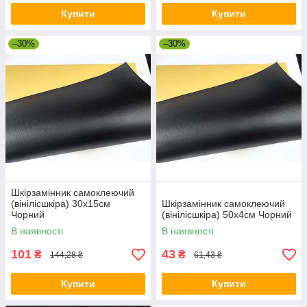
Купити
Купити
–30%
–30%
Шкірзамінник самоклеючий
(вінілісшкіра) 30х15см
Шкірзамінник самоклеючий
Чорний
(вінілісшкіра) 50х4см Чорний
В наявності
В наявності
101
43
₴
₴
144,28 ₴
61,43 ₴
Купити
Купити