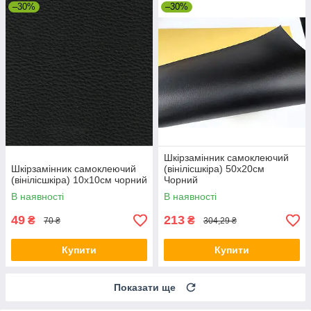
–30%
–30%
Шкірзамінник самоклеючий
Шкірзамінник самоклеючий
(вінілісшкіра) 50х20см
(вінілісшкіра) 10х10см чорний
Чорний
В наявності
В наявності
49
213
₴
₴
70 ₴
304,29 ₴
Купити
Купити
Показати ще