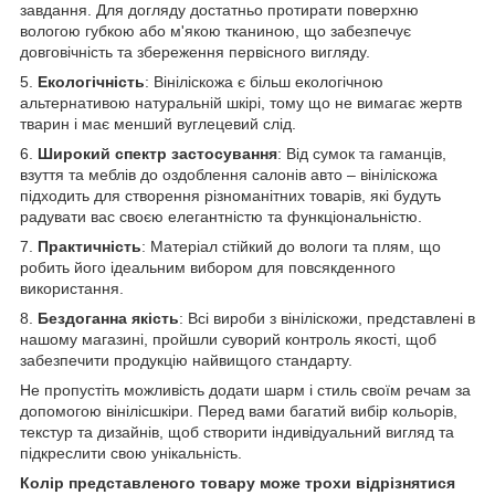
завдання. Для догляду достатньо протирати поверхню
вологою губкою або м'якою тканиною, що забезпечує
довговічність та збереження первісного вигляду.
5.
Екологічність
: Вініліскожа є більш екологічною
альтернативою натуральній шкірі, тому що не вимагає жертв
тварин і має менший вуглецевий слід.
6.
Широкий спектр застосування
: Від сумок та гаманців,
взуття та меблів до оздоблення салонів авто – вініліскожа
підходить для створення різноманітних товарів, які будуть
радувати вас своєю елегантністю та функціональністю.
7.
Практичність
: Матеріал стійкий до вологи та плям, що
робить його ідеальним вибором для повсякденного
використання.
8.
Бездоганна якість
: Всі вироби з вініліскожи, представлені в
нашому магазині, пройшли суворий контроль якості, щоб
забезпечити продукцію найвищого стандарту.
Не пропустіть можливість додати шарм і стиль своїм речам за
допомогою вінілісшкіри. Перед вами багатий вибір кольорів,
текстур та дизайнів, щоб створити індивідуальний вигляд та
підкреслити свою унікальність.
Колір представленого товару може трохи відрізнятися