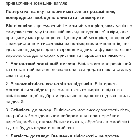
привабливий зовнішній вигляд.
Поверхню, на яку наноситиметься шкірозамінник,
попередньо необхідно очистити і знежирити.
Вінілісшкіра
- це сучасний і стильний матеріал, який успішно
симулює текстуру і зовнішній вигляд натуральної шкіри, але
при цьому має ряд переваг. Це штучний матеріал, створений
з використанням високоякісних полімерних компонентів, що
ідеально підходить для створення модних та функціональних
виробів. Ось деякі характеристики та переваги вініліскожи:
1.
Елегантний зовнішній вигляд
: Вініліскожа має розкішний
та елегантний вигляд, дозволяючи вам додати шик та стиль у
свій інтер'єр.
2.
Різноманітність кольорів та відтінків
: В інтернет-
магазині ви знайдете різноманітність кольорів та відтінків
вініліскожи, щоб підібрати ідеальне поєднання під ваш стиль
чи дизайн.
3.
Стійкість до зносу
: Вініліскожа має високу зносостійкість,
що робить його ідеальним вибором для галантерейних
виробів, меблів, автомобільних сидінь, обробки автомобілів і
т.д. які будуть служити довгий час.
4.
Легкість догляду
: Очищення вініліскожі – це просте