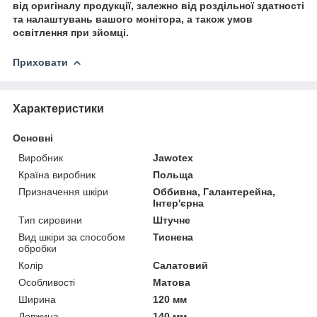
від оригіналу продукції, залежно від роздільної здатності
та налаштувань вашого монітора, а також умов
освітлення при зйомці.
Приховати
Характеристики
Основні
Виробник
Jawotex
Країна виробник
Польща
Призначення шкіри
Оббивна, Галантерейна,
Інтер'єрна
Тип сировини
Штучне
Вид шкіри за способом
Тиснена
обробки
Колір
Салатовий
Особливості
Матова
Ширина
120 мм
Довжина
140 мм