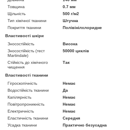
Товщина
0.7 мм
Щільність
500 г/м2
Тип хімічної тканини
Штучна
Покриття тканини
Полівінілхлоридне
Властивості шкіри
Зносостійкість
Висока
Зносостійкість (тест
50000 циклів
Martindale)
Стійкість до хімічного
Так
чищення
Властивості тканини
Гігроскопічність
Немає
Водостійкість тканини
Да
Капілярність
Немає
Повітропроникність
Немає
Електричність
Немає
Еластичність тканини
Середня
Усадка тканини
Практично безусадна