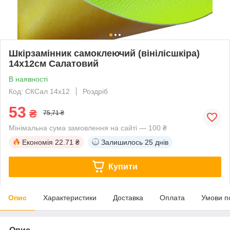
Шкірзамінник самоклеючий (вінілісшкіра)
14х12см Салатовий
В наявності
Код: СКСал 14х12
Роздріб
53
₴
75,71 ₴
Мінімальна сума замовлення на сайті — 100 ₴
Економія
22.71 ₴
Залишилось
25 днів
Купити
Опис
Характеристики
Доставка
Оплата
Умови п