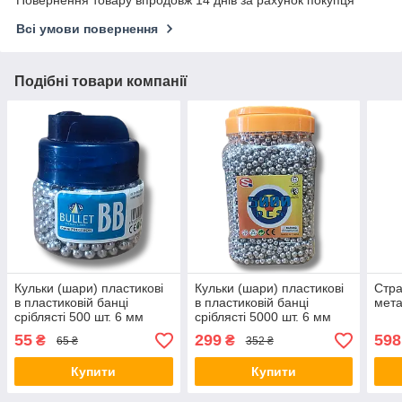
Всі умови повернення
Подібні товари компанії
Кульки (шари) пластикові
Кульки (шари) пластикові
Стра
в пластиковій банці
в пластиковій банці
мет
сріблясті 500 шт. 6 мм
сріблясті 5000 шт. 6 мм
55
299
598
₴
₴
65 ₴
352 ₴
Купити
Купити