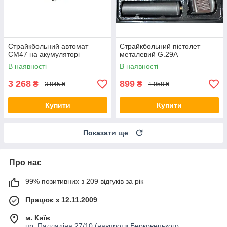
Страйкбольний автомат
Страйкбольний пістолет
CM47 на акумуляторі
металевий G.29A
В наявності
В наявності
3 268
899
₴
₴
3 845 ₴
1 058 ₴
Купити
Купити
Показати ще
Про нас
99% позитивних з 209 відгуків за рік
Працює з 12.11.2009
м. Київ
пр. Палладіна 27/10 (навпроти Берковецького