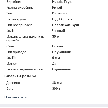
Виробник
Huada Toys
Країна виробник
Китай
Тип
Пістолет
Вікова група
Від 14 років
Тип боєприпасів
Пластикові кулі
Колір
Чорний
Максимальна дальність
30 м
стрільби
Стан
Новий
Тип привода
Пружинний
Калібр
6 мм
Магазин
Да
Режими ведення вогню
Одиничний
Габаритні розміри
Довжина
16 мм
Вага
300 г
Приховати