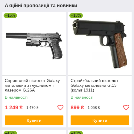
Акційні пропозиції та новинки
–15%
–15%
Спринговий пістолет Galaxy
Страйкбольний пістолет
металевий з глушником і
Galaxy металевий G.13
лазером G.26A
(кольт 1911)
В наявності
В наявності
1 249
899
₴
₴
1 470 ₴
1 058 ₴
Купити
Купити
–15%
–15%