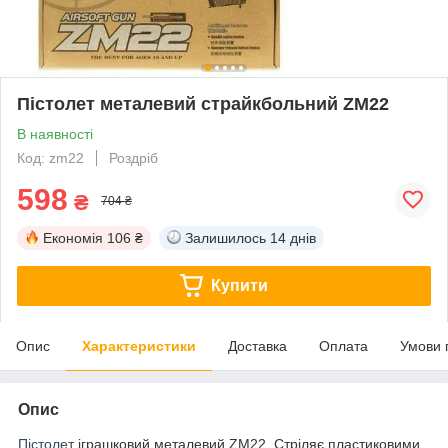
Пістолет металевий страйкбольний ZM22
В наявності
Код: zm22
Роздріб
598
₴
704 ₴
Економія
106 ₴
Залишилось
14 днів
Купити
Опис
Характеристики
Доставка
Оплата
Умови 
Опис
Пістолет
іграшковий металевий ZM22. Стріляє пластиковими