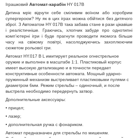
Іграшковий
Автомат-карабін
HY 017B
Дитина мріє відчути себе сміливим воїном або хоробрим
супергероєм? Ну як в цих іграх можна обійтися без дитячого
зброї. З Автоматом HY 017B така забава стане в рази цікавіше
і реалістичніше. Граючись, хлопчик забуде про однотипні
комп'ютерні ігри і буде прагнути проводити якомога більше
часу на свіжому повітрі, насолоджуючись захоплюючим
сюжетом рольової гри.
Автомат HY.017 B L имитирует реальное огнестрельное
оружие и выполнен в масштабе 1:1. Пластиковый корпус
имеет высокую детализацию и в точности передает
конструктивные особенности автомата. Мощный ударно-
пружинный механизм выстреливает пластиковыми пулями с
диаметром 6мм. Режим стрельбы – одиночный, и после
выстрела необходимо передернуть затвор.
Дополнительные аксессуары:
• прицел;
• лазер;
• дополнительная ручка с фонариком.
Автомат предназначен для стрельбы по мишеням.