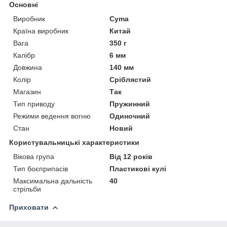
Основні
Виробник
Cyma
Країна виробник
Китай
Вага
350 г
Калібр
6 мм
Довжина
140 мм
Колір
Сріблястий
Магазин
Так
Тип приводу
Пружинний
Режими ведення вогню
Одиночний
Стан
Новий
Користувальницькі характеристики
Вікова група
Від 12 років
Тип боєприпасів
Пластикові кулі
Максимальна дальність
40
стрільби
Приховати