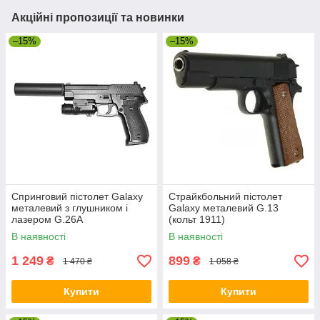
Акційні пропозиції та новинки
–15%
–15%
Спринговий пістолет Galaxy
Страйкбольний пістолет
металевий з глушником і
Galaxy металевий G.13
лазером G.26A
(кольт 1911)
В наявності
В наявності
1 249
899
₴
₴
1 470 ₴
1 058 ₴
Купити
Купити