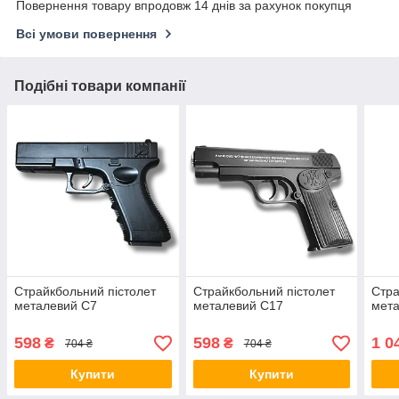
Повернення товару впродовж 14 днів за рахунок покупця
Всі умови повернення
Подібні товари компанії
Страйкбольний пістолет
Страйкбольний пістолет
Стра
металевий C7
металевий C17
мет
598
598
1 0
₴
₴
704 ₴
704 ₴
Купити
Купити