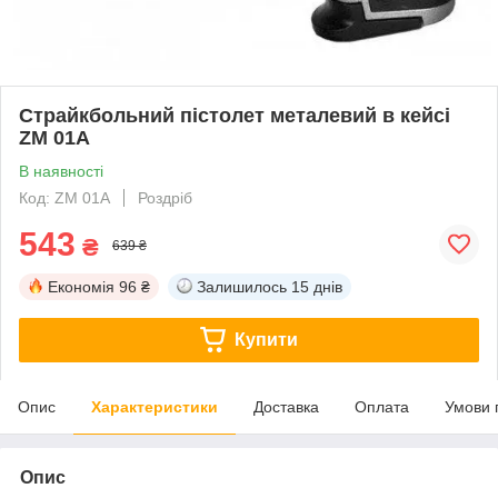
Страйкбольний пістолет металевий в кейсі
ZM 01А
В наявності
Код: ZM 01A
Роздріб
543
₴
639 ₴
Економія
96 ₴
Залишилось
15 днів
Купити
Опис
Характеристики
Доставка
Оплата
Умови 
Опис