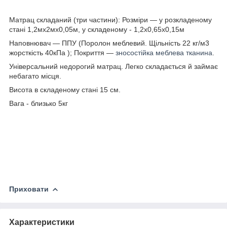
Матрац складаний (три частини): Розміри — у розкладеному
стані 1,2мх2мх0,05м, у складеному - 1,2х0,65х0,15м
Наповнювач — ППУ (Поролон меблевий. Щільність 22 кг/м3
жорсткість 40кПа ); Покриття —
зносостійка меблева тканина
.
Універсальний недорогий матрац. Легко складається й займає
небагато місця.
Висота в складеному стані 15 см.
Вага - близько 5кг
Приховати
Характеристики