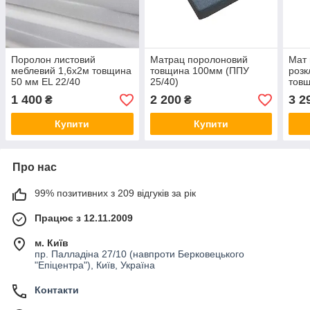
Поролон листовий
Матрац поролоновий
Мат 
меблевий 1,6х2м товщина
товщина 100мм (ППУ
розк
50 мм EL 22/40
25/40)
тов
1 400
2 200
3 2
₴
₴
Купити
Купити
Про нас
99% позитивних з 209 відгуків за рік
Працює з 12.11.2009
м. Київ
пр. Палладіна 27/10 (навпроти Берковецького
"Епіцентра"), Київ, Україна
Контакти