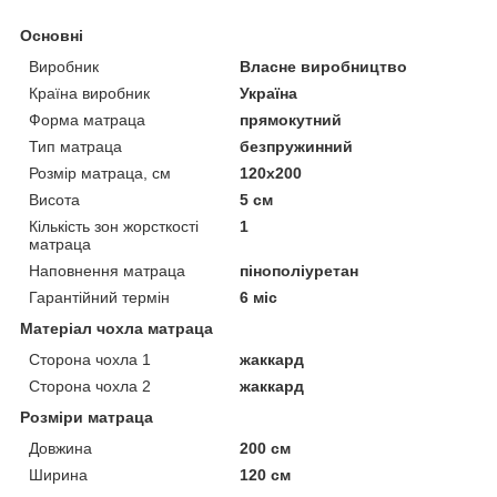
Основні
Виробник
Власне виробництво
Країна виробник
Україна
Форма матраца
прямокутний
Тип матраца
безпружинний
Розмір матраца, см
120х200
Висота
5 см
Кількість зон жорсткості
1
матраца
Наповнення матраца
пінополіуретан
Гарантійний термін
6 міс
Матеріал чохла матраца
Сторона чохла 1
жаккард
Сторона чохла 2
жаккард
Розміри матраца
Довжина
200 см
Ширина
120 см