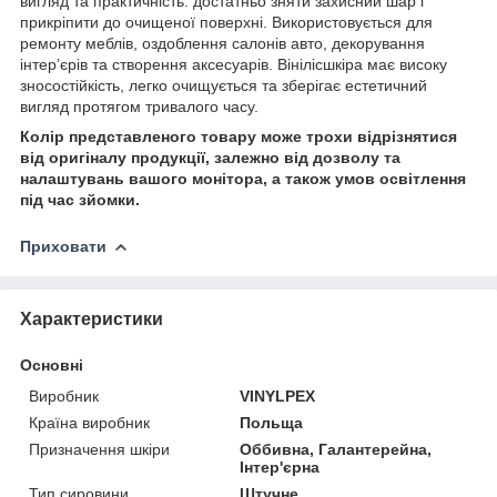
вигляд та практичність: достатньо зняти захисний шар і
прикріпити до очищеної поверхні. Використовується для
ремонту меблів, оздоблення салонів авто, декорування
інтер’єрів та створення аксесуарів. Вінілісшкіра має високу
зносостійкість, легко очищується та зберігає естетичний
вигляд протягом тривалого часу.
Колір представленого товару може трохи відрізнятися
від оригіналу продукції, залежно від дозволу та
налаштувань вашого монітора, а також умов освітлення
під час зйомки.
Приховати
Характеристики
Основні
Виробник
VINYLPEX
Країна виробник
Польща
Призначення шкіри
Оббивна, Галантерейна,
Інтер'єрна
Тип сировини
Штучне