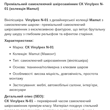
Преміальний самоклеючий шкірозамінник СК Vinylpex N-
01 (колекція Mamut)
Вінілісшкіра
Vinylpex N-01
з дизайнерської колекції
Mamut
з
самоклеючим шаром– преміальний самоклеючий
шкірозамінник з ексклюзивною фактурою, що імітує брутальну
дику шкуру з глибоким рельєфом та ефектом старіння.
Характеристики:
Марка:
СК Vinylpex N-01
Колекція: Mamut (Мамонт)
Тип: самоклеючий шкірозамінник (вінілісшкіра)
Основа: тканинна/полімерна з клеєвим шаром
Особливості: висока міцність, довговічність, простота
монтажу
Застосування: меблі, автомобільні салони, інтер’єри,
аксесуари
Детальний опис (SEO):
СК Vinylpex N-01
– перевірений часом самоклеючий
шкірозамінник преміум-класу. Матеріал поєднує стильний