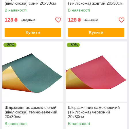
(вініліскожа) синій 20х30см
(вініліскожа) жовтий 20х30см
В наявності
В наявності
128
128
₴
₴
182,86 ₴
182,86 ₴
Купити
Купити
–30%
–30%
Шкірзамінник самоклеючий
Шкірзамінник самоклеючий
(вініліскожа) темно-зелений
(вініліскожа) червоний
20х30см
20х30см
В наявності
В наявності