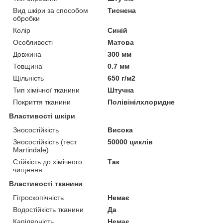
Вид шкіри за способом
Тиснена
обробки
Колір
Синій
Особливості
Матова
Довжина
300 мм
Товщина
0.7 мм
Щільність
650 г/м2
Тип хімічної тканини
Штучна
Покриття тканини
Полівінілхлоридне
Властивості шкіри
Зносостійкість
Висока
Зносостійкість (тест
50000 циклів
Martindale)
Стійкість до хімічного
Так
чищення
Властивості тканини
Гігроскопічність
Немає
Водостійкість тканини
Да
Капілярність
Немає