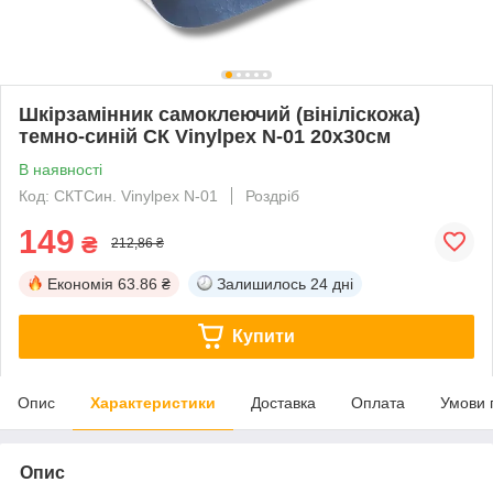
Шкірзамінник самоклеючий (вініліскожа)
темно-синій СК Vinylpex N-01 20х30см
В наявності
Код: СКТСин. Vinylpex N-01
Роздріб
149
₴
212,86 ₴
Економія
63.86 ₴
Залишилось
24 дні
Купити
Опис
Характеристики
Доставка
Оплата
Умови 
Опис