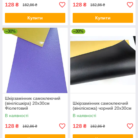
128
128
₴
₴
182,86 ₴
182,86 ₴
Купити
Купити
–30%
–30%
Шкірзамінник самоклеючий
(вінілісшкіра) 20х30см
Шкірзамінник самоклеючий
Фіолетовий
(вініліскожа) чорний 20х30см
В наявності
В наявності
128
128
₴
₴
182,86 ₴
182,86 ₴