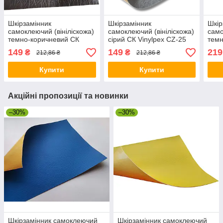
Шкірзамінник
Шкірзамінник
Шкір
самоклеючий (вініліскожа)
самоклеючий (вініліскожа)
само
темно-коричневий СК
сірий СК Vinylpex CZ-25
темн
Vinylpex B-06 20х30см
20х30см
149
149
219
₴
₴
212,86 ₴
212,86 ₴
Купити
Купити
Акційні пропозиції та новинки
–30%
–30%
Шкірзамінник самоклеючий
Шкірзамінник самоклеючий