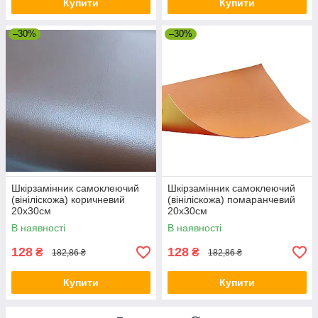
Купити
Купити
–30%
–30%
Шкірзамінник самоклеючий
Шкірзамінник самоклеючий
(вініліскожа) коричневий
(вініліскожа) помаранчевий
20х30см
20х30см
В наявності
В наявності
128
128
₴
₴
182,86 ₴
182,86 ₴
Купити
Купити