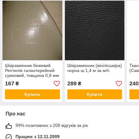
Шкірзамінник бежевий
Шкірзамінник (вінілісшкіра)
Ткан
Рептилія галантерейний
чорна ш.1,4 м за м/п
(Сав
сумковий, товщина 0,8 мм
ш.1,4м за 1 м/п
167
289
240
₴
₴
Купити
Купити
Про нас
99% позитивних з 208 відгуків за рік
Працює з 12.11.2009