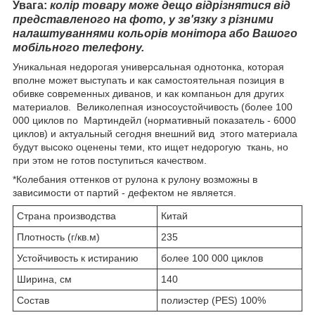
Увага:
колір товару може дещо відрізнятися від
представленого на фото, у зв'язку з різними
налаштуваннями кольорів монітора або Вашого
мобільного телефону.
Уникальная недорогая универсальная однотонка, которая
вполне может выступать и как самостоятельная позиция в
обивке современных диванов, и как компаньон для других
материалов. Великолепная износоустойчивость (более 100
000 циклов по Мартиндейл (нормативный показатель - 6000
циклов) и актуальный сегодня внешний вид этого материала
будут высоко оценены теми, кто ищет недорогую ткань, но
при этом не готов поступиться качеством.
*Колебания оттенков от рулона к рулону возможны в
зависимости от партий - дефектом не является.
Страна производства
Китай
Плотность (г/кв.м)
235
Устойчивость к истиранию
более 100 000 циклов
Ширина, см
140
Состав
полиэстер (PES) 100%