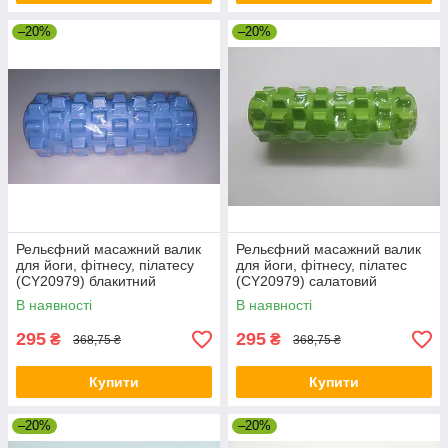
–20%
–20%
Рельєфний масажний валик
Рельєфний масажний валик
для йоги, фітнесу, пілатесу
для йоги, фітнесу, пілатес
(CY20979) блакитний
(CY20979) салатовий
В наявності
В наявності
295
295
₴
₴
368,75 ₴
368,75 ₴
Купити
Купити
–20%
–20%