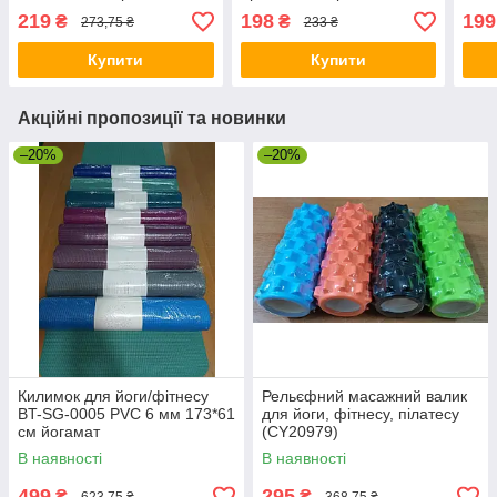
630 нм
9-11мм
холо
219
198
199
₴
₴
273,75 ₴
233 ₴
650
Купити
Купити
Акційні пропозиції та новинки
–20%
–20%
Килимок для йоги/фітнесу
Рельєфний масажний валик
BT-SG-0005 PVC 6 мм 173*61
для йоги, фітнесу, пілатесу
см йогамат
(CY20979)
В наявності
В наявності
499
295
₴
₴
623,75 ₴
368,75 ₴