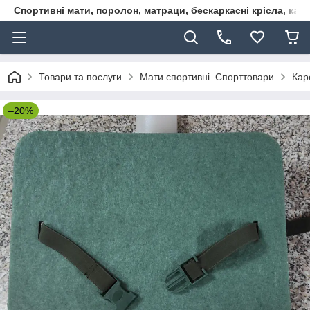
Спортивні мати, поролон, матраци, бескаркасні крісла, кар
Товари та послуги
Мати спортивні. Спорттовари
Кар
–20%