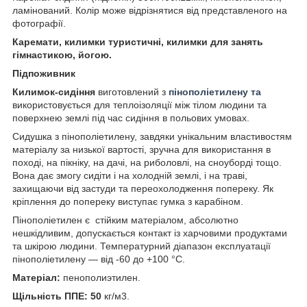
ламінований. Колір може відрізнятися від представленого на
фотографії.
Каремати, килимки туристичні, килимки для занять
гімнастикою, йогою.
Підпоживник
Килимок-сидіння
виготовлений з
пінополіетилену та
використовується для теплоізоляції між тілом людини та
поверхнею землі під час сидіння в польових умовах.
Сидушка з пінополіетилену, завдяки унікальним властивостям
матеріалу за низької вартості, зручна для використання в
поході, на пікніку, на дачі, на риболовлі, на сноуборді тощо.
Вона дає змогу сидіти і на холодній землі, і на траві,
захищаючи від застуди та переохолодження попереку. Як
кріплення до попереку виступає гумка з карабіном.
Пінополіетилен є стійким матеріалом, абсолютно
нешкідливим, допускається контакт із харчовими продуктами
та шкірою людини. Температурний діапазон експлуатації
пінополіетилену — від -60 до +100 °C.
Матеріал:
пенополиэтилен.
Щільність ППЕ: 50
кг/м
3
.