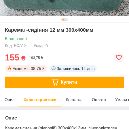
Каремат-сидіння 12 мм 300х400мм
В наявності
Код: КСА12
Роздріб
155
₴
193,75 ₴
Економія
38.75 ₴
Залишилось
14 днів
Купити
Опис
Характеристики
Доставка
Оплата
Умови 
Опис
Каремат-сидіння (підпопій) 300х400х12мм, пінополіетилен,