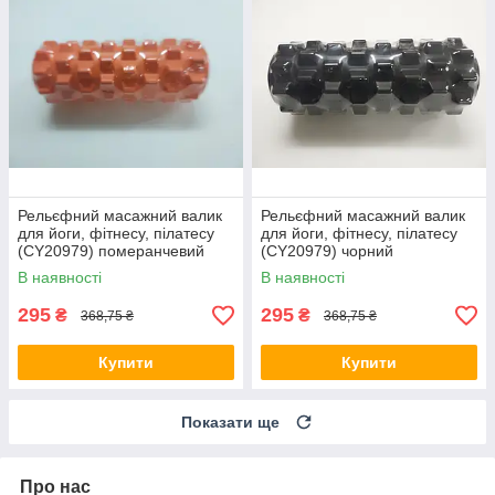
Рельєфний масажний валик
Рельєфний масажний валик
для йоги, фітнесу, пілатесу
для йоги, фітнесу, пілатесу
(CY20979) померанчевий
(CY20979) чорний
В наявності
В наявності
295
295
₴
₴
368,75 ₴
368,75 ₴
Купити
Купити
Показати ще
Про нас