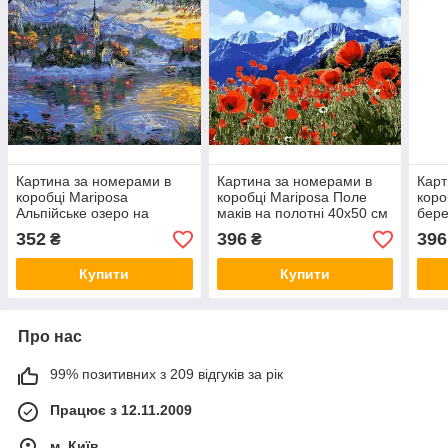
Картина за номерами в
Картина за номерами в
Карт
коробці Mariposa
коробці Mariposa Поле
коро
Альпійське озеро на
маків на полотні 40х50 см
бере
полотні 40х50 см (Q2170)
(Q2224)
(Q22
352
396
396
₴
₴
Купити
Купити
Про нас
99% позитивних з 209 відгуків за рік
Працює з 12.11.2009
м. Київ