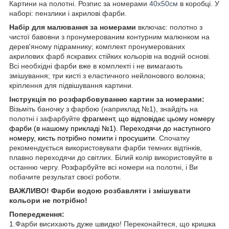
Картини на полотні. Розпис за номерами
40х50см
в коробці. У
наборі: пензлики і акрилові фарби.
Набір для малювання за номерами
включає: полотно з
чистої бавовни з пронумерованим контурним малюнком на
дерев'яному підрамнику; комплект пронумерованих
акрилових фарб яскравих стійких кольорів на водній основі.
Всі необхідні фарби вже в комплекті і не вимагають
змішування; три кисті з еластичного нейлонового волокна;
кріплення для підвішування картини.
Інструкція по розфарбовуванню картин за номерами:
Візьміть баночку з фарбою (наприклад №1), знайдіть на
полотні і зафарбуйте
фрагмент, що відповідає цьому номеру
фарби (в нашому прикладі №1).
Переходячи до наступного
номеру, кисть потрібно помити і просушити
. Спочатку
рекомендується використовувати фарби темних відтінків,
плавно переходячи до світлих. Білий колір використовуйте в
останню чергу. Розфарбуйте всі номери на полотні, і Ви
побачите результат своєї роботи.
ВАЖЛИВО! Фарби водою розбавляти і змішувати
кольори не потрібно!
Попередження:
1.Фарби висихають дуже швидко! Переконайтеся, що кришка