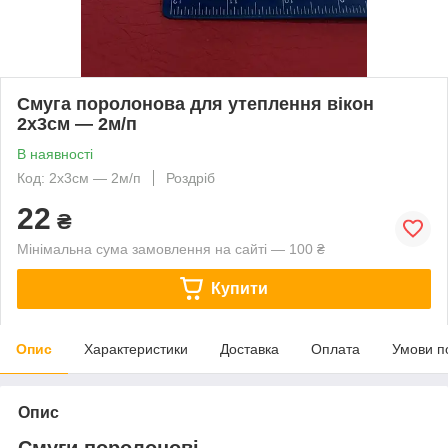
Смуга поролонова для утеплення вікон
2х3см — 2м/п
В наявності
Код: 2х3см — 2м/п
Роздріб
22
₴
Мінімальна сума замовлення на сайті — 100 ₴
Купити
Опис
Характеристики
Доставка
Оплата
Умови п
Опис
Смуги поролонові