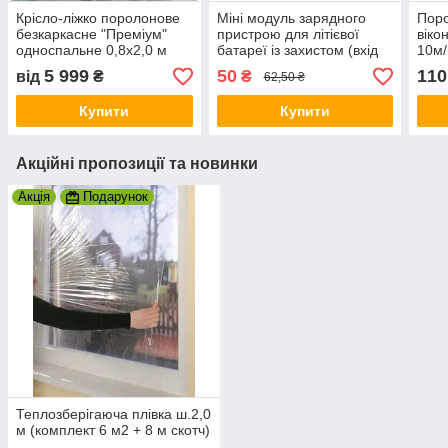
Крісло-ліжко поролонове
Міні модуль зарядного
Поро
безкаркасне "Преміум"
пристрою для літієвої
віко
односпальне 0,8х2,0 м
батареї із захистом (вхід
10м/
Type-C) 5 V 0.5-1 A
5 999
50
110
від
₴
₴
62,50 ₴
TP4057 1,8х1,2см
Купити
Купити
Акційні пропозиції та новинки
Акція
Подарунок
Теплозберігаюча плівка ш.2,0
м (комплект 6 м2 + 8 м скотч)