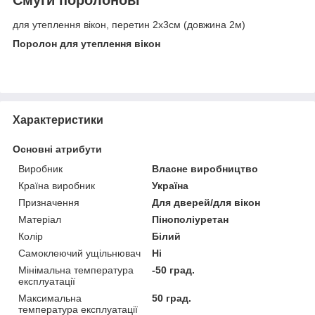
для утеплення вікон, перетин 2х3см (довжина 2м)
Поролон для утеплення вікон
Характеристики
Основні атрибути
Виробник
Власне виробництво
Країна виробник
Україна
Призначення
Для дверей/для вікон
Матеріал
Пінополіуретан
Колір
Білий
Самоклеючий ущільнювач
Ні
Мінімальна температура
-50 град.
експлуатації
Максимальна
50 град.
температура експлуатації