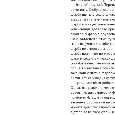
полімерної емульсії. Перев
років тому. Відбувалося це
фарби швидко сохнуть, маю
акварель) і не тьмяніють з 
фарби в процесі нанесення 
консистенція дозволяє, при
акрилових фарб відбуваєтьс
що складається з пігменту 
міцністю (менш ламкий); фа
фарба не зморщується, вона
фарба практично не має зап
шари висихають у межах де
соскабливанию і не вимагає
процесі малювання помилки.
закривати ємність з фарбо
розчиняється у воді, яку мо
не промивати після роботи.
Однак, як правило, з метою
розчинник для акрилових фа
прийомів. На відміну від ін
закінчена робота вже не сх
можете домогтися практичн
відтворює всі характерні як