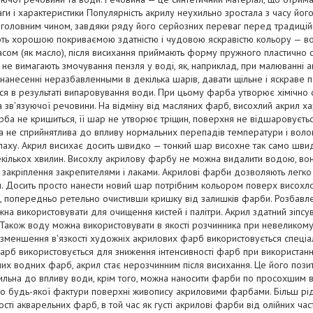
аги і характеристики Популярність акрилу неухильно зростала з часу йог
, головним чином, завдяки ряду його серйозних переваг перед традицій
ть хорошою покриваємою здатністю і чудовою яскравістю кольору — вон
часом (як масло), після висихання приймають форму пружного пластично с
не вимагають змочування пензля у воді, як, наприклад, при малюванні 
 нанесенні неразбавленными в декілька шарів, давати щільне і яскраве 
я в результаті випаровування води. При цьому фарба утворює хімічно ст
та зв'язуючої речовини. На відміну від масляних фарб, висохлий акрил 
рба не кришиться, її шар не утворює тріщин, поверхня не відшаровуєтьс
 не сприйнятлива до впливу нормальних перепадів температури і волого
аху. Акрил висихає досить швидко — тонкий шар висохне так само швидк
кількох хвилин. Висохлу акрилову фарбу не можна видалити водою, вон
 закріплення закрепителями і лаками. Акрилові фарби дозволяють легко
 Досить просто нанести новий шар потрібним кольором поверх висохлог
ю, попередньо ретельно очистивши кришку від залишків фарби. Розбав
жна використовувати для очищення кистей і палітри. Акрил здатний зіпсув
 Також воду можна використовувати в якості розчинника при невеликому
 зменшення в'язкості художніх акрилових фарб використовується спеціал
рб використовується для зниження інтенсивності фарб при використанн
ших водних фарб, акрил стає нерозчинним після висихання. Це його позити
ильна до впливу води, крім того, можна наносити фарби по просохшим 
о будь-якої фактури поверхні живопису акриловими фарбами. Більш рід
ості акварельних фарб, в той час як густі акрилові фарби від олійних час