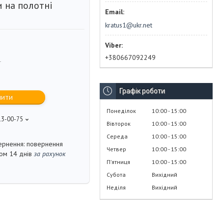
 на полотні
kratus1@ukr.net
+380667092249
1
Графік роботи
пити
Понеділок
10:00
15:00
13-00-75
Вівторок
10:00
15:00
Середа
10:00
15:00
повернення
Четвер
10:00
15:00
гом 14 днів
за рахунок
Пʼятниця
10:00
15:00
Субота
Вихідний
Неділя
Вихідний