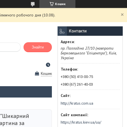
Кошик
ближчого робочого дня (10.08).
Контакти
Знайти
пр. Палладіна 27/10 (навпроти
Берковецького "Епіцентра"), Київ,
Україна
Кошик
+380 (50) 413-00-75
+380 (67) 261-40-03
http://kratus.com.ua
 "Шикарний
артина за
https://kratus.kiev.ua/ua/