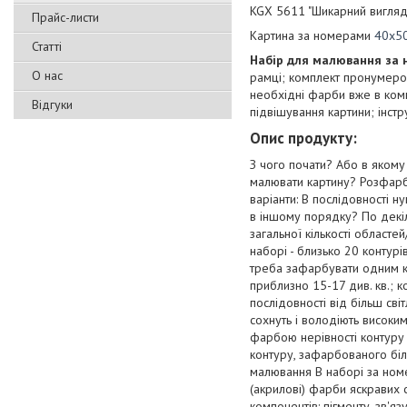
KGX 5611 "Шикарний вигляд
Прайс-листи
Картина за номерами
40х5
Статті
Набір для малювання за
О нас
рамці; комплект пронумеров
необхідні фарби вже в комп
Відгуки
підвішування картини; інстр
Опис продукту:
З чого почати? Або в якому 
малювати картину? Розфарб
варіанти: В послідовності 
в іншому порядку? По декі
загальної кількості област
наборі - близько 20 контурі
треба зафарбувати одним к
приблизно 15-17 див. кв.; 
послідовності від більш сві
сохнуть і володіють високи
фарбою нерівності контуру 
контуру, зафарбованого бі
малювання В наборі за ном
(акрилові) фарби яскравих с
компонентів: пігменту, зв'