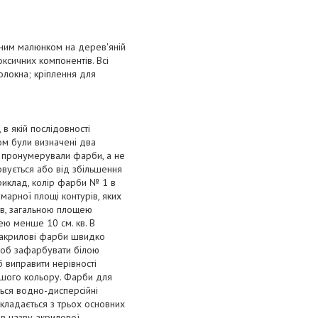
рним малюнком на дерев'яній
ксичних компонентів. Всі
олокна; кріплення для
 в якій послідовності
м були визначені два
к пронумерували фарби, а не
вується або від збільшення
риклад, колір фарби № 1 в
умарної площі контурів, яких
ів, загальною площею
ею менше 10 см. кв. В
що акрилові фарби швидко
 щоб зафарбувати білою
б виправити нерівності
ншого кольору. Фарби для
ься водно-дисперсійні
складається з трьох основних
ав назву акрилової