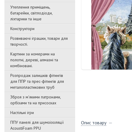
Утеплення приміщень,
батарейки, світлодіоди,
ліхтарики та інше
Конструктори
Розвиваючі іграшки, товари для
творчості.
Картини за номерами на
полотні, дереві, алмазні та
комбіновані.
Розпродаж залишків фітингів
для ППР та прес-фітингів для
металопластикових труб
Зброя з м'якими патронами,
орбізами та на присосках
Настільні ігри
ППУ панелі для шумоізоляції
Опис товару
AcoustiFoam PPU