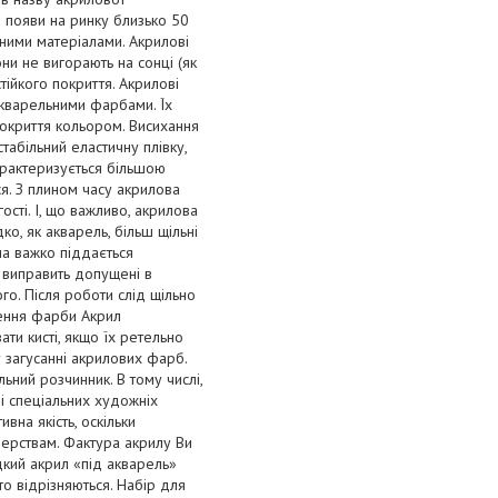
о появи на ринку близько 50
ними матеріалами. Акрилові
и не вигорають на сонці (як
тійкого покриття. Акрилові
акварельними фарбами. Їх
покриття кольором. Висихання
абільний еластичну плівку,
характеризується більшою
я. З плином часу акрилова
сті. І, що важливо, акрилова
о, як акварель, більш щільні
а важко піддається
 виправить допущені в
о. Після роботи слід щільно
лення фарби Акрил
ати кисті, якщо їх ретельно
 загусанні акрилових фарб.
ьний розчинник. В тому числі,
і спеціальних художніх
вна якість, оскільки
верствам. Фактура акрилу Ви
кий акрил «під акварель»
то відрізняються. Набір для