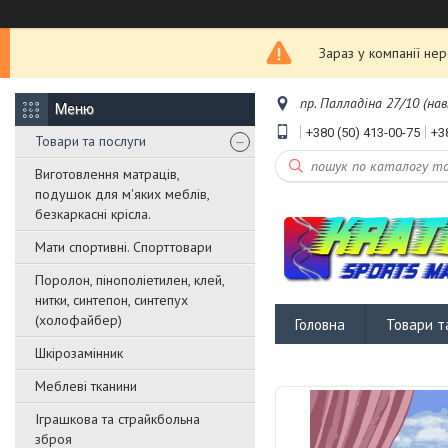
Зараз у компанії не
пр. Палладіна 27/10 (нав
+380 (50) 413-00-75
+3
Товари та послуги
Виготовлення матраців,
подушок для м'яких меблів,
безкаркасні крісла.
Мати спортивні. Спорттовари
Поролон, пінополіетилен, клей,
нитки, синтепон, синтепух
(холофайбер)
Головна
Товари т
Шкірозамінник
Меблеві тканини
Іграшкова та страйкбольна
зброя