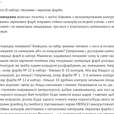
"
0см
В наборі: пензлики і акрилові фарби.
 номерами
включає: полотно з чистої бавовни з пронумерованим конту
аних акрилових фарб яскравих стійких кольорів на водній основі, з нето
лекті і не вимагають змішування; три кисті з еластичного нейлонового в
укція.
порядку малювати? Взявшись за набір, виникає питання: з чого ж почати,
овувати за номерами або за кольорами? Емпіричним і дослідним шляхо
нумерації фарб в наборі. Малюючи, задавалася питанням: чому ж саме та
льком своїм картинам помітила таку тенденцію: нумерація фарб розташо
ей/контурів, які треба одним кольором розфарбувати, до зменшення. Нап
в; колір фарби № 12 в наборі - близько 8-10 контурів. Або від більшої с
ольором, до меншої. Наприклад, колір фарби № 1 - 5-6 великих контур
колір фарби № 12 в наборі - більше 10 дрібних контурів загальною площ
тлих відтінків і квітів до більш насиченим і темним. Незважаючи на те, 
м ступенем покриваності (непрозорості, добре замальовують), для того
чорного кольору Вам потрібно буде нанести кілька шарів. І навпаки: що
лим кольором, досить буде одного точного мазка чорного/будь-якого і
ерами (painting by numbers) торговельної марки MENGLEI використовуют
тійких кольорів, виготовлені з нетоксичних матеріалів. Акрилова фарба 
язуючої речовини та води. Речовина — це синтетичний матеріал, що отрим