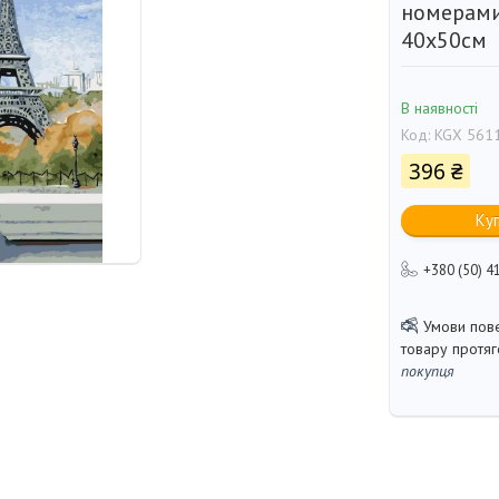
номерами
40х50см
В наявності
Код:
KGX 561
396 ₴
Ку
+380 (50) 4
товару протя
покупця