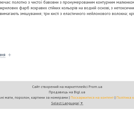
ючає: полотно з чистої бавовни з пронумерованим контурним малюнком
рилових фарб яскравих стійких кольорів на водній основі, з нетоксичних
 вимагають змішування; три кисті з еластичного нейлонового волокна; к
ння
Сайт створений на маркетплейсі
Prom.ua
Продавець на Bigl.ua
"Кратус" спортивні мати, поролон, картини за номерами |
Поскаржитися на контент
|
Політика 
Select Language
▼