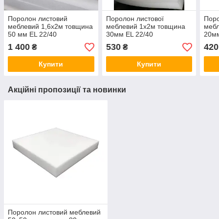
Поролон листовий
Поролон листової
Поро
меблевий 1,6х2м товщина
меблевий 1х2м товщина
мебл
50 мм EL 22/40
30мм EL 22/40
20мм
1 400
530
420
₴
₴
Купити
Купити
Акційні пропозиції та новинки
Поролон листовий меблевий