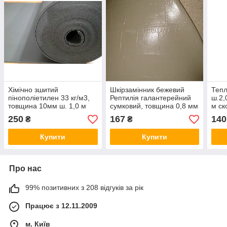
Хімічно зшитий
Шкірзамінник бежевий
Тепл
пінополіетилен 33 кг/м3,
Рептилія галантерейний
ш.2,
товщина 10мм ш. 1,0 м
сумковий, товщина 0,8 мм
м ск
ш.1,4м за 1 м/п
250
167
140
₴
₴
Купити
Купити
Про нас
99% позитивних з 208 відгуків за рік
Працює з 12.11.2009
м. Київ