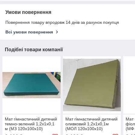
Умови повернення
Повернення товару впродовж 14 днів за рахунок покупця
Всі умови повернення
Подібні товари компанії
Мат гімнастичний дитячий
Мат гімнастичний дитячий
Мат 
темно-зелений 1,2х1х0,1
оливковий 1,2х1х0,1м
фіол
м (МЗ 120х100х10)
(МОЛ 120х100х10)
(МФ 