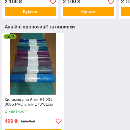
2 100
2 100
2 1
₴
₴
Купити
Купити
Акційні пропозиції та новинки
–20%
Килимок для йоги BT-SG-
0005 PVC 6 мм 173*61см
В наявності
499
₴
623,75 ₴