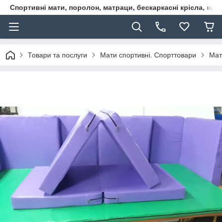
Спортивні мати, поролон, матраци, бескаркасні крісла, кар
Товари та послуги
Мати спортивні. Спорттовари
Мат